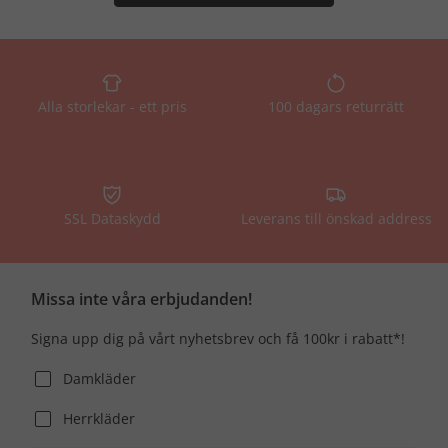
Alla storlekar - ett pris
100 dagars returrätt
SSL Dataskydd
Leverans till önskad address
Missa inte våra erbjudanden!
Signa upp dig på vårt nyhetsbrev och få 100kr i rabatt*!
Damkläder
Herrkläder