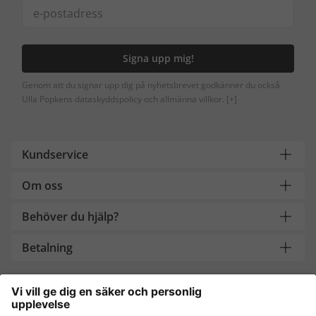
Signa upp mig!
Genom att du signar upp dig på nyhetsbrevet godkänner du också
Ulla Popkens dataskyddspolicy och allmänna villkor.
[+]
Kundservice
Om oss
Behöver du hjälp?
Betalning
Handla säkert med