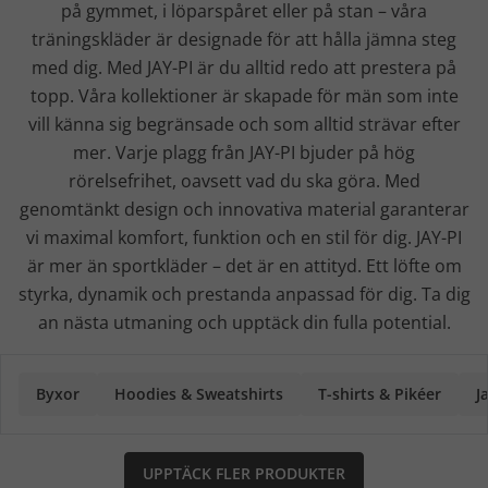
på gymmet, i löparspåret eller på stan – våra
träningskläder är designade för att hålla jämna steg
med dig. Med JAY-PI är du alltid redo att prestera på
topp. Våra kollektioner är skapade för män som inte
vill känna sig begränsade och som alltid strävar efter
mer. Varje plagg från JAY-PI bjuder på hög
rörelsefrihet, oavsett vad du ska göra. Med
genomtänkt design och innovativa material garanterar
vi maximal komfort, funktion och en stil för dig. JAY-PI
är mer än sportkläder – det är en attityd. Ett löfte om
styrka, dynamik och prestanda anpassad för dig. Ta dig
an nästa utmaning och upptäck din fulla potential.
Byxor
Hoodies & Sweatshirts
T-shirts & Pikéer
J
UPPTÄCK FLER PRODUKTER