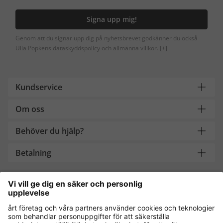
Signa upp mig!
Genom att du signar upp dig på nyhetsbrevet godkänner du också
Ulla Popkens dataskyddspolicy och allmänna villkor.
[+]
Kundservice
Om oss
Behöver du hjälp?
Betalning
Handla säkert med