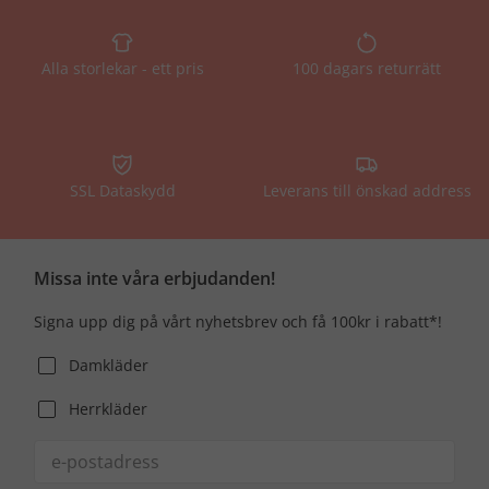
Alla storlekar - ett pris
100 dagars returrätt
SSL Dataskydd
Leverans till önskad address
Missa inte våra erbjudanden!
Signa upp dig på vårt nyhetsbrev och få 100kr i rabatt*!
Damkläder
Herrkläder