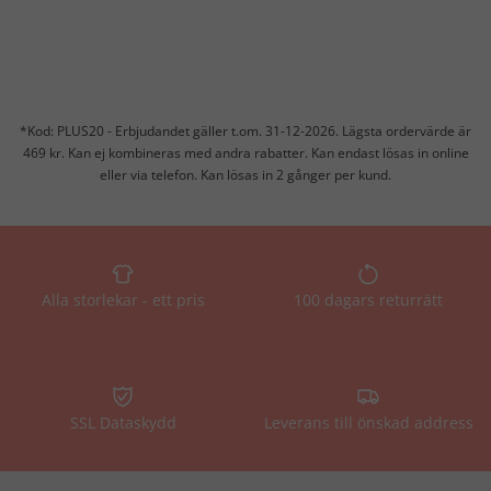
*Kod: PLUS20 - Erbjudandet gäller t.om. 31-12-2026. Lägsta ordervärde är
469 kr. Kan ej kombineras med andra rabatter. Kan endast lösas in online
eller via telefon. Kan lösas in 2 gånger per kund.
Alla storlekar - ett pris
100 dagars returrätt
SSL Dataskydd
Leverans till önskad address