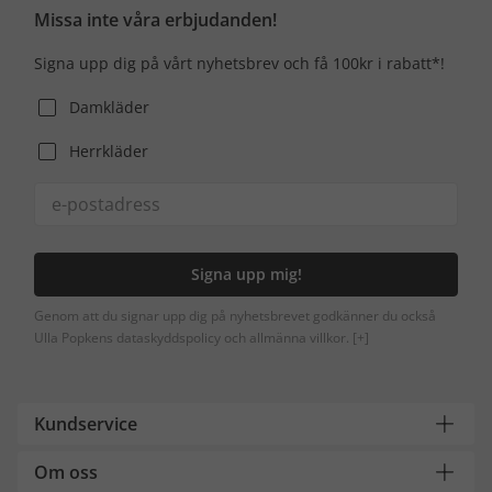
Missa inte våra erbjudanden!
Signa upp dig på vårt nyhetsbrev och få 100kr i rabatt*!
Damkläder
Herrkläder
Signa upp mig!
Genom att du signar upp dig på nyhetsbrevet godkänner du också
Ulla Popkens dataskyddspolicy och allmänna villkor.
[+]
Kundservice
Om oss