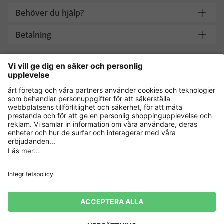
Behöver du hjälp?
Betalning
Handla säkert med
Andra onlinebutiker
Sverige
Dataskydd
Allmänna villkor
Ångra köp
Impressum
Cookie-inställningar