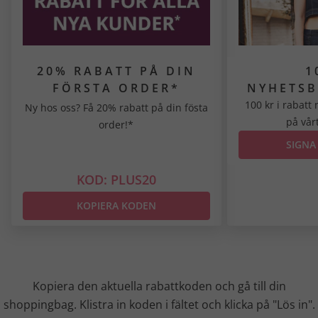
20% RABATT PÅ DIN
1
FÖRSTA ORDER*
NYHETSB
100 kr i rabatt
Ny hos oss? Få 20% rabatt på din fösta
på vår
order!*
SIGNA
KOD: PLUS20
KOPIERA KODEN
Kopiera den aktuella rabattkoden och gå till din
shoppingbag. Klistra in koden i fältet och klicka på "Lös in".