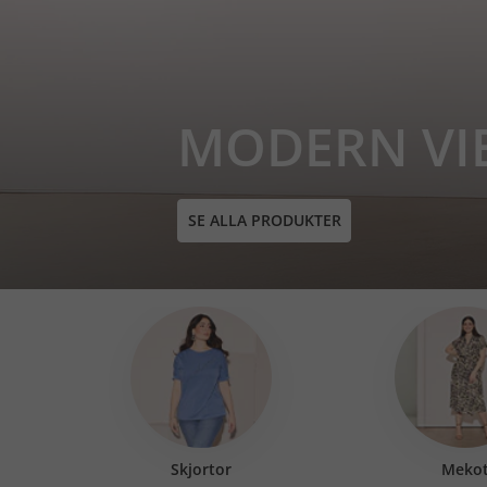
MODERN VI
SE ALLA PRODUKTER
Skjortor
Meko