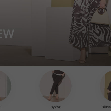
EW
t
Byxor
Blusa