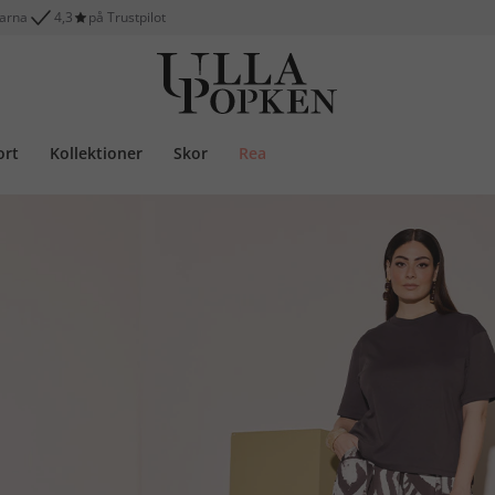
larna
4,3
på Trustpilot
ort
Kollektioner
Skor
Rea