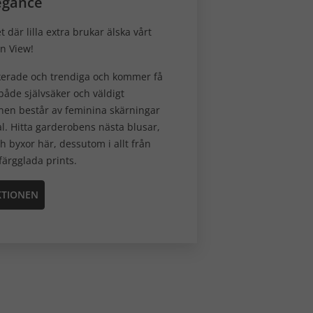
egance
t där lilla extra brukar älska vårt
n View!
ikerade och trendiga och kommer få
både självsäker och väldigt
nen består av feminina skärningar
l. Hitta garderobens nästa blusar,
h byxor här, dessutom i allt från
l färgglada prints.
KTIONEN