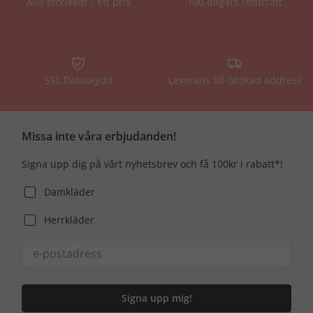
Alla storlekar - ett pris
100 dagars returrätt
SSL Dataskydd
Leverans till önskad address
Missa inte våra erbjudanden!
Signa upp dig på vårt nyhetsbrev och få 100kr i rabatt*!
Damkläder
Herrkläder
Signa upp mig!