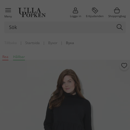
Logga in
Erbjudanden
Shoppingbag
Meny
Tillbaka
|
Startsida
|
Byxor
|
Byxa
Rea
Hållbar