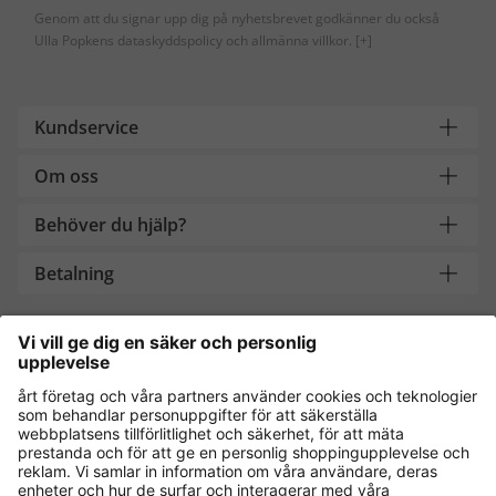
Genom att du signar upp dig på nyhetsbrevet godkänner du också
Ulla Popkens dataskyddspolicy och allmänna villkor.
[+]
Kundservice
Om oss
Behöver du hjälp?
Betalning
Handla säkert med
Andra onlinebutiker
Sverige