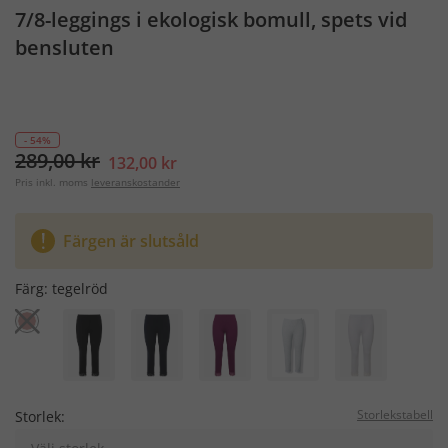
7/8-leggings i ekologisk bomull, spets vid
bensluten
- 54%
289,00 kr
132,00 kr
Pris inkl. moms
leveranskostander
Färgen är slutsåld
Färg:
tegelröd
Storlekstabell
Storlek: