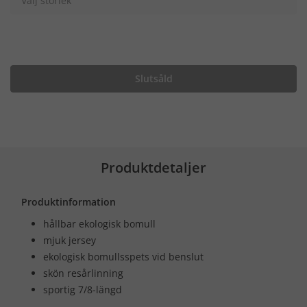
Välj storlek
Slutsåld
Produktdetaljer
Produktinformation
hållbar ekologisk bomull
mjuk jersey
ekologisk bomullsspets vid benslut
skön resårlinning
sportig 7/8-längd