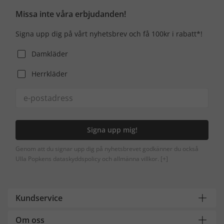
Missa inte våra erbjudanden!
Signa upp dig på vårt nyhetsbrev och få 100kr i rabatt*!
Damkläder
Herrkläder
Signa upp mig!
Genom att du signar upp dig på nyhetsbrevet godkänner du också
Ulla Popkens dataskyddspolicy och allmänna villkor.
[+]
Kundservice
Om oss