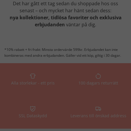
Det har gått ett tag sedan du shoppade hos oss
senast – och mycket har hänt sedan dess:
nya kollektioner, tidlösa favoriter och exklusiva
erbjudanden
väntar på dig.
*10% rabatt + fri frakt: Minsta ordervärde 599kr. Erbjudandet kan inte
kombineras med andra erbjudanden. Gäller vid ett köp, giltig i 30 dagar.
Alla storlekar - ett pris
100 dagars returrätt
SSL Dataskydd
Leverans till önskad address