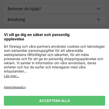
Behöver du hjälp?
Betalning
Handla säkert med
Andra onlinebutiker
Sverige
Dataskydd
Allmänna villkor
Ångra köp
Impressum
Cookie-inställningar