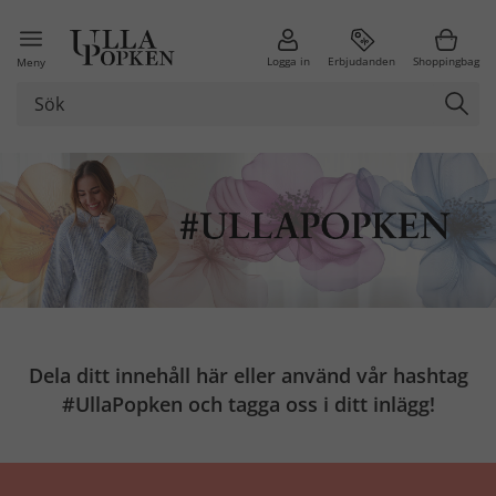
Logga in
Erbjudanden
Shoppingbag
Meny
Dela ditt innehåll här eller använd vår hashtag
#UllaPopken och tagga oss i ditt inlägg!