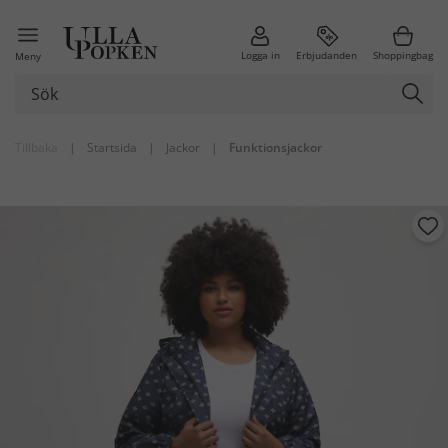
Logga in
Erbjudanden
Shoppingbag
Meny
Tillbaka
|
Startsida
|
Jackor
|
Funktionsjackor