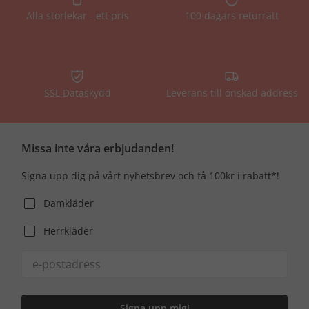
Alla storlekar - ett pris
100 dagars returrätt
SSL Dataskydd
Leverans till önskad address
Missa inte våra erbjudanden!
Signa upp dig på vårt nyhetsbrev och få 100kr i rabatt*!
Damkläder
Herrkläder
Signa upp mig!