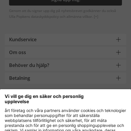
Genom att du signar upp dig på nyhetsbrevet godkänner du också
Ulla Popkens dataskyddspolicy och allmänna villkor.
[+]
Kundservice
Om oss
Behöver du hjälp?
Betalning
Handla säkert med
Andra onlinebutiker