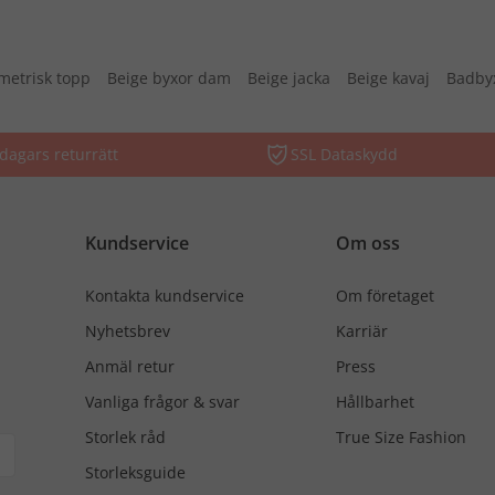
etrisk topp
Beige byxor dam
Beige jacka
Beige kavaj
Badby
dagars returrätt
SSL Dataskydd
Kundservice
Om oss
Kontakta kundservice
Om företaget
Nyhetsbrev
Karriär
Anmäl retur
Press
Vanliga frågor & svar
Hållbarhet
Storlek råd
True Size Fashion
Storleksguide