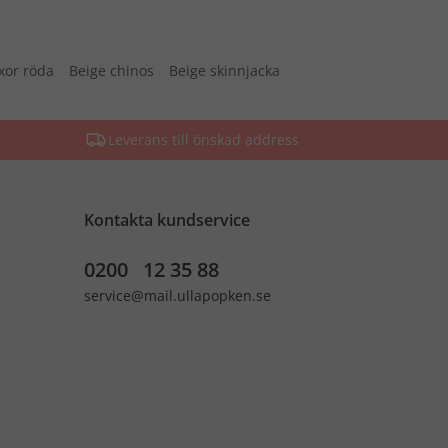
xor röda
Beige chinos
Beige skinnjacka
Leverans till önskad address
Kontakta kundservice
0200 12 35 88
service@mail.ullapopken.se