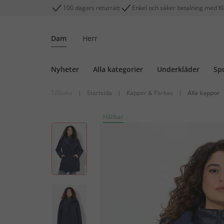
100 dagars returrätt
Enkel och säker betalning med K
Dam
Herr
Nyheter
Alla kategorier
Underkläder
Sp
Tillbaka
|
Startsida
|
Kappor & Parkas
|
Alla kappor
Hållbar