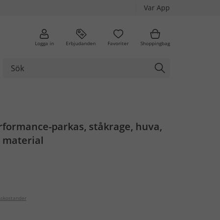
Var App
Logga in
Erbjudanden
Favoriter
Shoppingbag
formance-parkas, ståkrage, huva,
 material
nskostander