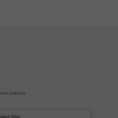
unnen polyester
ndard (GRS)