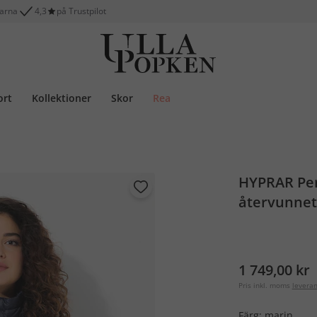
larna
4,3
på Trustpilot
ort
Kollektioner
Skor
Rea
HYPRAR Per
återvunnet
1 749,00 kr
Pris inkl. moms
levera
Färg:
marin