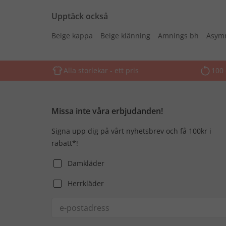
Upptäck också
Beige kappa
Beige klänning
Amnings bh
Asymm
Alla storlekar - ett pris
100 
Missa inte våra erbjudanden!
Signa upp dig på vårt nyhetsbrev och få 100kr i
rabatt*!
Damkläder
Herrkläder