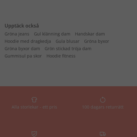
Upptäck också
Gröna jeans
Gul klänning dam
Handskar dam
Hoodie med dragkedja
Gula blusar
Gröna byxor
Gröna byxor dam
Grön stickad tröja dam
Gummisul pa skor
Hoodie fitness
Alla storlekar - ett pris
100 dagars returrätt