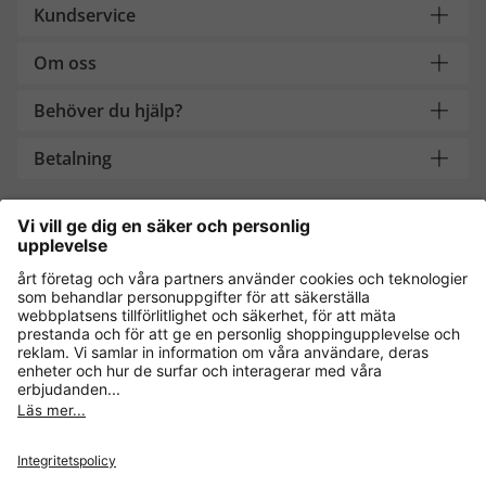
Kundservice
Om oss
Behöver du hjälp?
Betalning
Handla säkert med
Andra onlinebutiker
Sverige