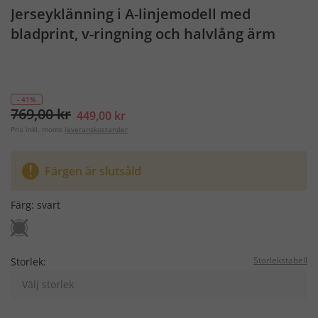
Jerseyklänning i A-linjemodell med
bladprint, v-ringning och halvlång ärm
- 41%
769,00 kr
449,00 kr
Pris inkl. moms
leveranskostander
Färgen är slutsåld
Färg:
svart
Storlekstabell
Storlek:
Välj storlek