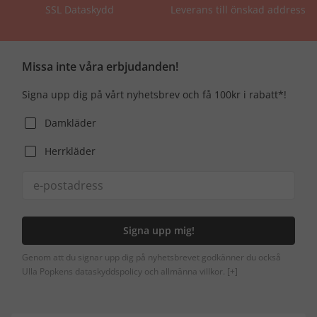
SSL Dataskydd
Leverans till önskad address
Missa inte våra erbjudanden!
Signa upp dig på vårt nyhetsbrev och få 100kr i rabatt*!
Damkläder
Herrkläder
Signa upp mig!
Genom att du signar upp dig på nyhetsbrevet godkänner du också
Ulla Popkens dataskyddspolicy och allmänna villkor.
[+]