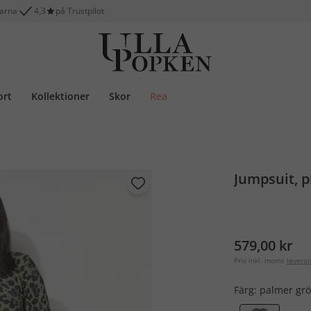
larna
4,3
på Trustpilot
ort
Kollektioner
Skor
Rea
Jumpsuit, p
579,00 kr
Pris inkl. moms
levera
Färg:
palmer gr