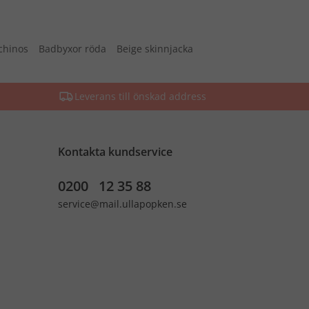
chinos
Badbyxor röda
Beige skinnjacka
Leverans till önskad address
Kontakta kundservice
0200 12 35 88
service@mail.ullapopken.se