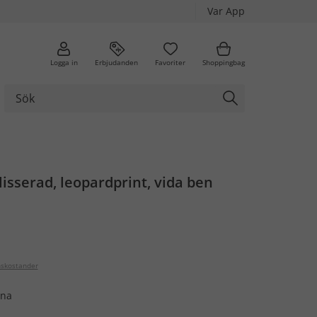
Var App
Logga in
Erbjudanden
Favoriter
Shoppingbag
lisserad, leopardprint, vida ben
nskostander
öna