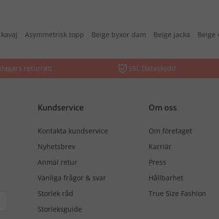
 kavaj
Asymmetrisk topp
Beige byxor dam
Beige jacka
Beige 
dagars returrätt
SSL Dataskydd
Kundservice
Om oss
Kontakta kundservice
Om företaget
Nyhetsbrev
Karriär
Anmäl retur
Press
Vanliga frågor & svar
Hållbarhet
Storlek råd
True Size Fashion
Storleksguide