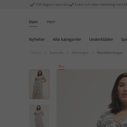
100 dagars returrätt
Enkel och säker betalning med K
Dam
Herr
Nyheter
Alla kategorier
Underkläder
Sp
Tillbaka
|
Startsida
|
Klänningar
|
Maxiklänningar
Rea