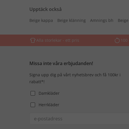
Upptäck också
Beige kappa
Beige klänning
Amnings bh
Beige
Alla storlekar - ett pris
100 
Missa inte våra erbjudanden!
Signa upp dig på vårt nyhetsbrev och få 100kr i
rabatt*!
Damkläder
Herrkläder