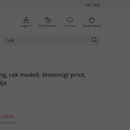
Var App
Logga in
Erbjudanden
Favoriter
Shoppingbag
g, rak modell, blommigt print,
dja
1,00 kr
nskostander