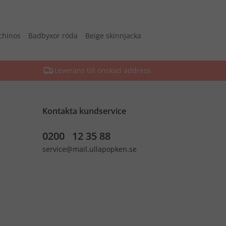
chinos
Badbyxor röda
Beige skinnjacka
Leverans till önskad address
Kontakta kundservice
0200 12 35 88
service@mail.ullapopken.se