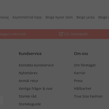
 kavaj
Asymmetrisk topp
Beige byxor dam
Beige jacka
Beige 
dagars returrätt
SSL Dataskydd
Kundservice
Om oss
Kontakta kundservice
Om företaget
Nyhetsbrev
Karriär
Anmäl retur
Press
Vanliga frågor & svar
Hållbarhet
Storlek råd
True Size Fashion
Storleksguide