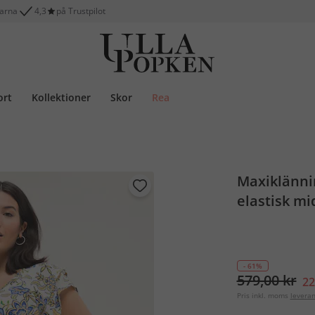
larna
4,3
på Trustpilot
ort
Kollektioner
Skor
Rea
Maxiklännin
elastisk mi
- 61%
579,00 kr
22
Pris inkl. moms
levera