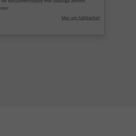
 för konsumentskydd mot skadliga ämnen
ster.
Mer om hållbarhet