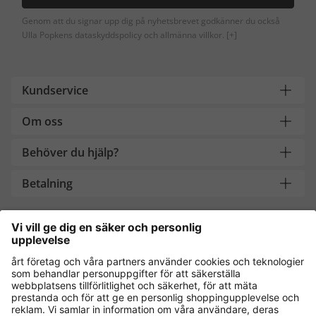
Genom att du signar upp dig på nyhetsbrevet godkänner du också
Ulla Popkens dataskyddspolicy och allmänna villkor.
[+]
Kundservice
Om oss
Behöver du hjälp?
Betalning
Handla säkert med
Andra onlinebutiker
Sverige