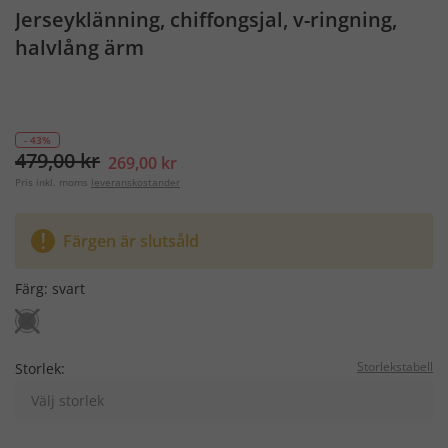
Jerseyklänning, chiffongsjal, v-ringning,
halvlång ärm
- 43%
479,00 kr
269,00 kr
Pris inkl. moms
leveranskostander
Färgen är slutsåld
Färg:
svart
Storlekstabell
Storlek:
Välj storlek