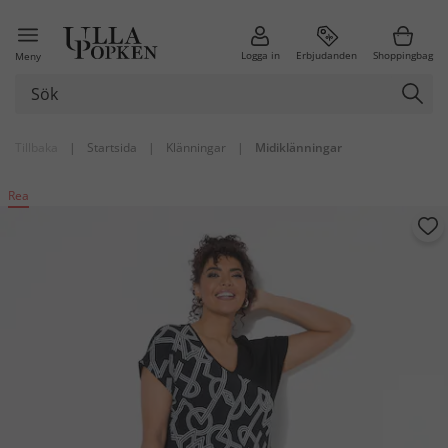
Logga in
Erbjudanden
Shoppingbag
Meny
Tillbaka
|
Startsida
|
Klänningar
|
Midiklänningar
Rea