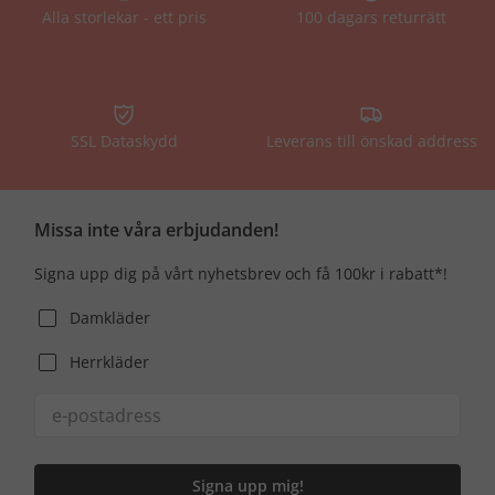
Alla storlekar - ett pris
100 dagars returrätt
SSL Dataskydd
Leverans till önskad address
Missa inte våra erbjudanden!
Signa upp dig på vårt nyhetsbrev och få 100kr i rabatt*!
Damkläder
Herrkläder
Signa upp mig!