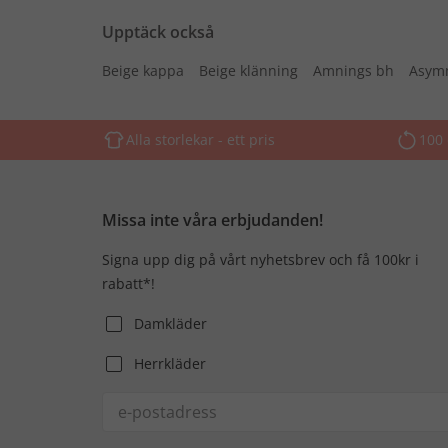
Upptäck också
Beige kappa
Beige klänning
Amnings bh
Asymm
Alla storlekar - ett pris
100 
Missa inte våra erbjudanden!
Signa upp dig på vårt nyhetsbrev och få 100kr i
rabatt*!
Damkläder
Herrkläder