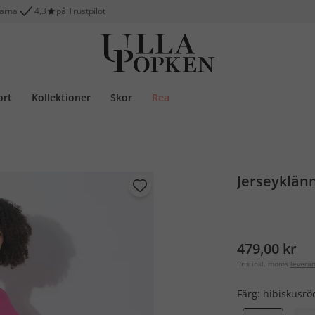
larna
4,3
på Trustpilot
ort
Kollektioner
Skor
Rea
Jerseyklänn
479,00 kr
Pris inkl. moms
levera
Färg:
hibiskusrö