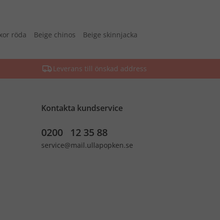
xor röda
Beige chinos
Beige skinnjacka
Leverans till önskad address
Kontakta kundservice
0200 12 35 88
service@mail.ullapopken.se