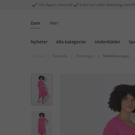
100 dagars returrätt
Enkel och säker betalning med K
Dam
Herr
Nyheter
Alla kategorier
Underkläder
Sp
Tillbaka
|
Startsida
|
Klänningar
|
Midiklänningar