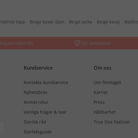
etrisk topp
Beige byxor dam
Beige jacka
Beige kavaj
Badby
dagars returrätt
SSL Dataskydd
Kundservice
Om oss
Kontakta kundservice
Om företaget
Nyhetsbrev
Karriär
Anmäl retur
Press
Vanliga frågor & svar
Hållbarhet
Storlek råd
True Size Fashion
Storleksguide