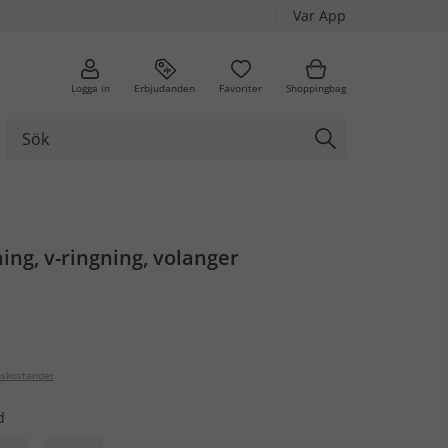
Var App
Logga in
Erbjudanden
Favoriter
Shoppingbag
ing, v-ringning, volanger
nskostander
d