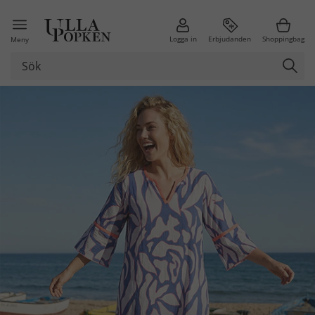
Logga in
Erbjudanden
Shoppingbag
Meny