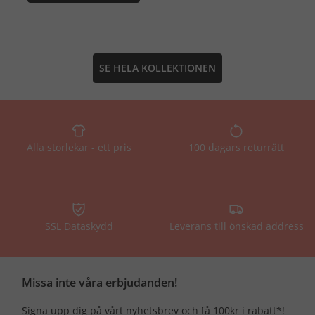
SE HELA KOLLEKTIONEN
Alla storlekar - ett pris
100 dagars returrätt
SSL Dataskydd
Leverans till önskad address
Missa inte våra erbjudanden!
Signa upp dig på vårt nyhetsbrev och få 100kr i rabatt*!