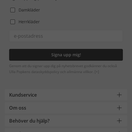
Damkläder
Herrkläder
Signa upp mig!
Genom att du signar upp dig på nyhetsbrevet godkänner du också
Ulla Popkens dataskyddspolicy och allmänna villkor.
[+]
Kundservice
Om oss
Behöver du hjälp?