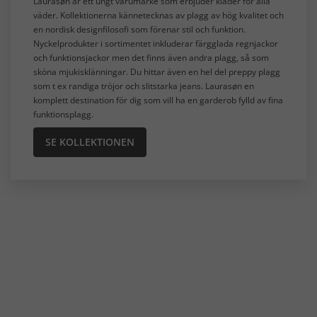
Laurasøn är ett ungt varumärke som erbjuder kläder för alla
väder. Kollektionerna kännetecknas av plagg av hög kvalitet och
en nordisk designfilosofi som förenar stil och funktion.
Nyckelprodukter i sortimentet inkluderar färgglada regnjackor
och funktionsjackor men det finns även andra plagg, så som
sköna mjukisklänningar. Du hittar även en hel del preppy plagg
som t ex randiga tröjor och slitstarka jeans. Laurasøn en
komplett destination för dig som vill ha en garderob fylld av fina
funktionsplagg.
SE KOLLEKTIONEN