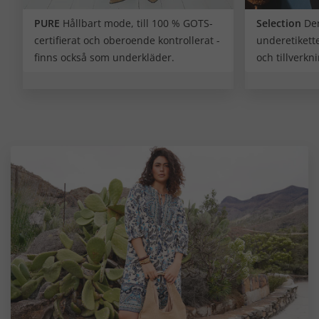
PURE
Hållbart mode, till 100 % GOTS-
Selection
Den
certifierat och oberoende kontrollerat -
underetikett
finns också som underkläder.
och tillverkni