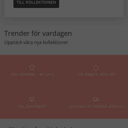
TILL KOLLEKTIONEN
Trender för vardagen
Upptäck våra nya kollektioner
Alla storlekar - ett pris
100 dagars returrätt
SSL Dataskydd
Leverans till önskad address