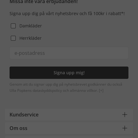
Missa inte våra erbjudanden!
Signa upp dig på vårt nyhetsbrev och få 100kr i rabatt*!
Damkläder
Herrkläder
Signa upp mig!
Genom att du signar upp dig på nyhetsbrevet godkänner du också
Ulla Popkens dataskyddspolicy och allmänna villkor.
[+]
Kundservice
Om oss