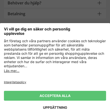
Behöver du hjälp?
Betalning
Handla säkert med
Andra onlinebutiker
Sverige
Dataskydd
Allmänna villkor
Ångra köp
Impressum
Cookie-inställningar