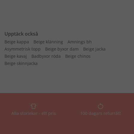
Upptäck också
Beige kappa
Beige klänning
Amnings bh
Asymmetrisk topp
Beige byxor dam
Beige jacka
Beige kavaj
Badbyxor röda
Beige chinos
Beige skinnjacka
Alla storlekar - ett pris
100 dagars returrätt