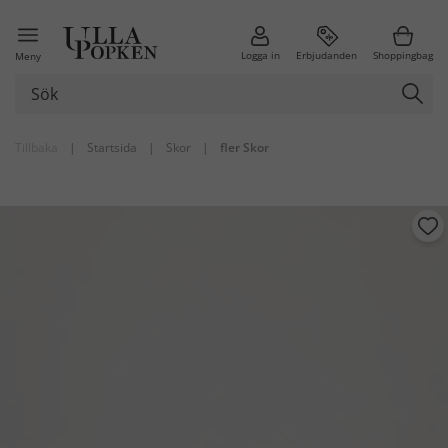
Logga in
Erbjudanden
Shoppingbag
Meny
Tillbaka
|
Startsida
|
Skor
|
fler Skor