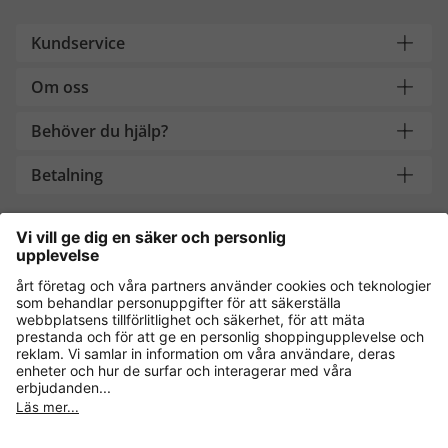
Kundservice
Om oss
Behöver du hjälp?
Betalning
Handla säkert med
Andra onlinebutiker
Sverige