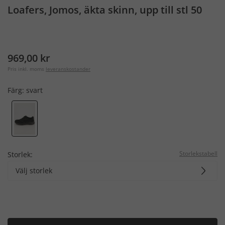
Loafers, Jomos, äkta skinn, upp till stl 50
969,00 kr
Pris inkl. moms
leveranskostander
Färg:
svart
Storlekstabell
Storlek:
Välj storlek