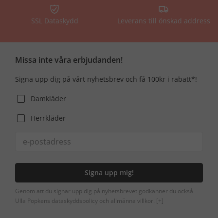
SSL Dataskydd
Leverans till önskad address
Missa inte våra erbjudanden!
Signa upp dig på vårt nyhetsbrev och få 100kr i rabatt*!
Damkläder
Herrkläder
Signa upp mig!
Genom att du signar upp dig på nyhetsbrevet godkänner du också
Ulla Popkens dataskyddspolicy och allmänna villkor.
[+]