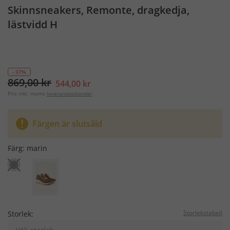
Skinnsneakers, Remonte, dragkedja,
lästvidd H
- 37%
869,00 kr
544,00 kr
Pris inkl. moms
leveranskostander
Färgen är slutsåld
Färg:
marin
Storlekstabell
Storlek: