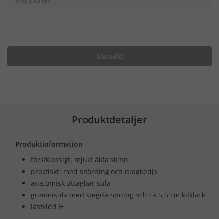
Välj storlek
Slutsåld
Produktdetaljer
Produktinformation
förstklassigt, mjukt äkta skinn
praktiskt: med snörning och dragkedja
anatomisk uttagbar sula
gummisula med stegdämpning och ca 5,5 cm kilklack
lästvidd H