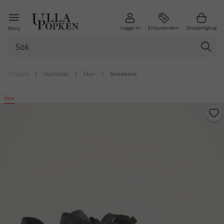
Logga in
Erbjudanden
Shoppingbag
Meny
Tillbaka
|
Startsida
|
Skor
|
Sneakers
Rea