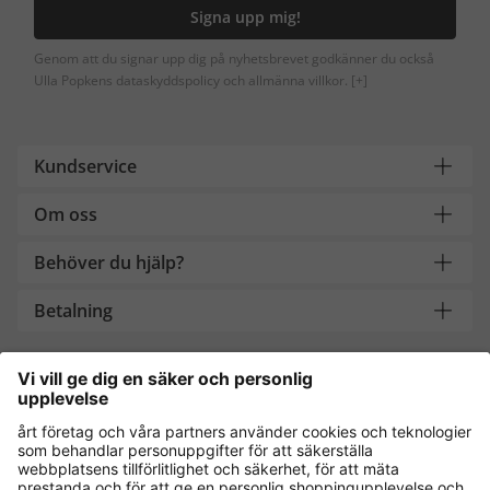
Signa upp mig!
Genom att du signar upp dig på nyhetsbrevet godkänner du också
Ulla Popkens dataskyddspolicy och allmänna villkor.
[+]
Kundservice
Om oss
Behöver du hjälp?
Betalning
Handla säkert med
Andra onlinebutiker