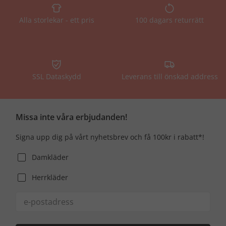
Alla storlekar - ett pris
100 dagars returrätt
SSL Dataskydd
Leverans till önskad address
Missa inte våra erbjudanden!
Signa upp dig på vårt nyhetsbrev och få 100kr i rabatt*!
Damkläder
Herrkläder