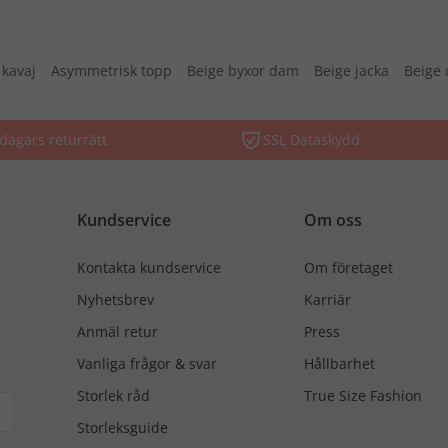
 kavaj
Asymmetrisk topp
Beige byxor dam
Beige jacka
Beige 
dagars returrätt
SSL Dataskydd
Kundservice
Om oss
Kontakta kundservice
Om företaget
Nyhetsbrev
Karriär
Anmäl retur
Press
Vanliga frågor & svar
Hållbarhet
Storlek råd
True Size Fashion
Storleksguide