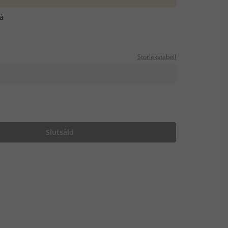
å
Storlekstabell
Slutsåld