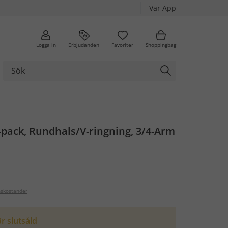
Var App
Logga in
Erbjudanden
Favoriter
Shoppingbag
2-pack, Rundhals/V-ringning, 3/4-Arm
nskostander
r slutsåld