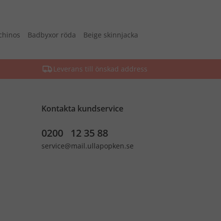
chinos
Badbyxor röda
Beige skinnjacka
Leverans till önskad address
Kontakta kundservice
0200 12 35 88
service@mail.ullapopken.se