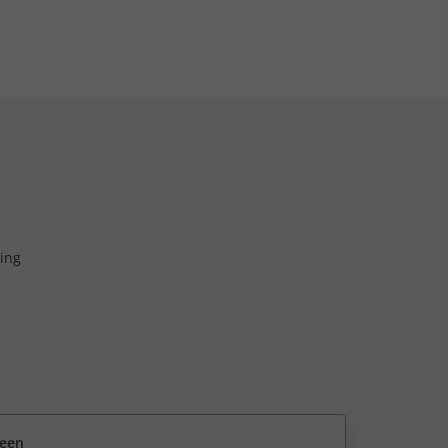
ing
reen