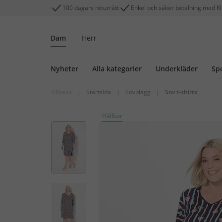
100 dagars returrätt
Enkel och säker betalning med K
Dam
Herr
Nyheter
Alla kategorier
Underkläder
Sp
Tillbaka
|
Startsida
|
Sovplagg
|
Sov t-shirts
Hållbar