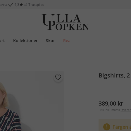
larna
4,3
på Trustpilot
ort
Kollektioner
Skor
Rea
Bigshirts, 
389,00 kr
Pris inkl. moms
levera
Färgen ä