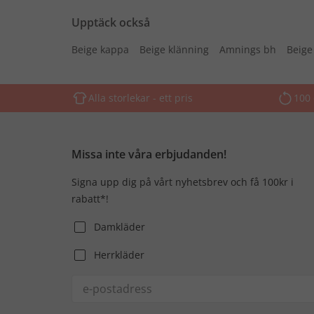
Upptäck också
Beige kappa
Beige klänning
Amnings bh
Beige
Alla storlekar - ett pris
100 
Missa inte våra erbjudanden!
Signa upp dig på vårt nyhetsbrev och få 100kr i
rabatt*!
Damkläder
Herrkläder