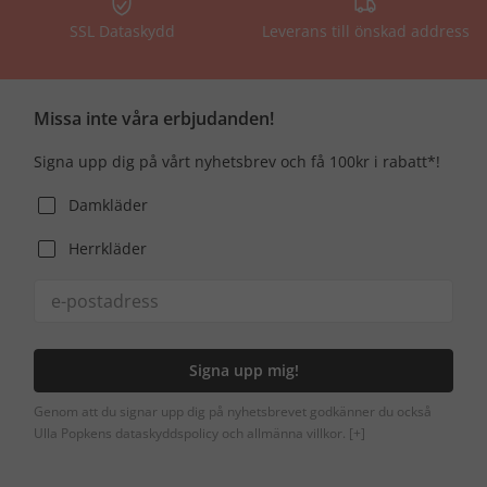
SSL Dataskydd
Leverans till önskad address
Missa inte våra erbjudanden!
Signa upp dig på vårt nyhetsbrev och få 100kr i rabatt*!
Damkläder
Herrkläder
Signa upp mig!
Genom att du signar upp dig på nyhetsbrevet godkänner du också
Ulla Popkens dataskyddspolicy och allmänna villkor.
[+]