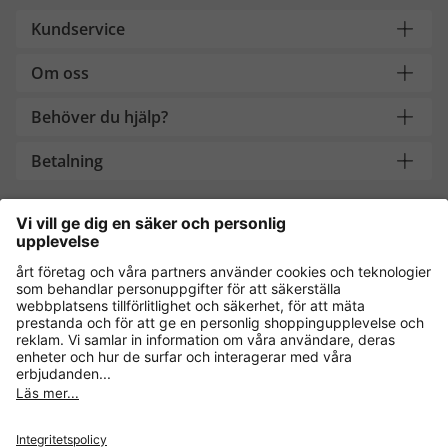
Kundservice
Om oss
Behöver du hjälp?
Betalning
Handla säkert med
Andra onlinebutiker
Sverige