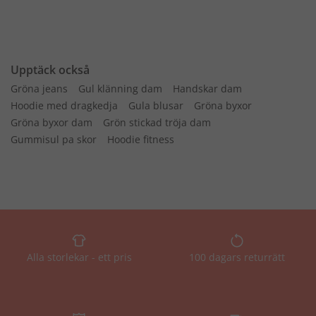
Upptäck också
Gröna jeans
Gul klänning dam
Handskar dam
Hoodie med dragkedja
Gula blusar
Gröna byxor
Gröna byxor dam
Grön stickad tröja dam
Gummisul pa skor
Hoodie fitness
Alla storlekar - ett pris
100 dagars returrätt