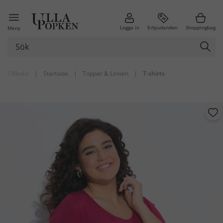
Logga in
Erbjudanden
Shoppingbag
Meny
Tillbaka
|
Startsida
|
Toppar & Linnen
|
T-shirts