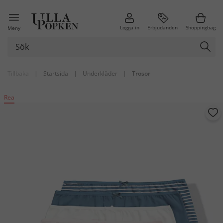
Logga in
Erbjudanden
Shoppingbag
Meny
Tillbaka
|
Startsida
|
Underkläder
|
Trosor
Rea