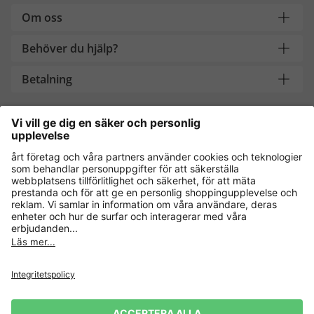
Om oss
Behöver du hjälp?
Betalning
Handla säkert med
Andra onlinebutiker
Sverige
Dataskydd
Allmänna villkor
Ångra köp
Impressum