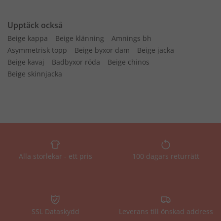
Upptäck också
Beige kappa
Beige klänning
Amnings bh
Asymmetrisk topp
Beige byxor dam
Beige jacka
Beige kavaj
Badbyxor röda
Beige chinos
Beige skinnjacka
Alla storlekar - ett pris
100 dagars returrätt
SSL Dataskydd
Leverans till önskad address