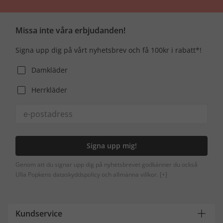
Missa inte våra erbjudanden!
Signa upp dig på vårt nyhetsbrev och få 100kr i rabatt*!
Damkläder
Herrkläder
Signa upp mig!
Genom att du signar upp dig på nyhetsbrevet godkänner du också
Ulla Popkens dataskyddspolicy och allmänna villkor.
[+]
Kundservice