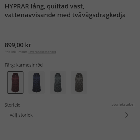
HYPRAR lång, quiltad väst,
vattenavvisande med tvåvägsdragkedja
899,00 kr
Pris inkl. moms
leveranskostander
Färg:
karmosinröd
Storlekstabell
Storlek:
Välj storlek