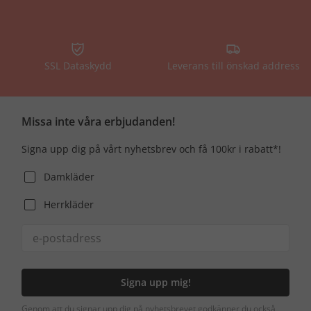
SSL Dataskydd
Leverans till önskad address
Missa inte våra erbjudanden!
Signa upp dig på vårt nyhetsbrev och få 100kr i rabatt*!
Damkläder
Herrkläder
Signa upp mig!
Genom att du signar upp dig på nyhetsbrevet godkänner du också