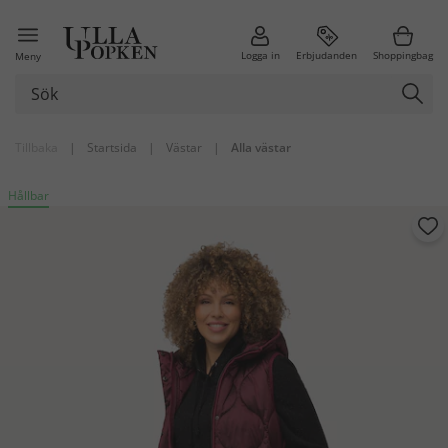
Logga in
Erbjudanden
Shoppingbag
Meny
Tillbaka
|
Startsida
|
Västar
|
Alla västar
Hållbar