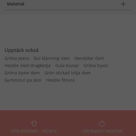
Material
Upptäck också
Gröna jeans
Gul klänning dam
Handskar dam
Hoodie med dragkedja
Gula blusar
Gröna byxor
Gröna byxor dam
Grön stickad tröja dam
Gummisul pa skor
Hoodie fitness
Alla storlekar - ett pris
100 dagars returrätt