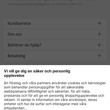
Ulla Popkens dataskyddspolicy och allmänna villkor.
[+]
Kundservice
Om oss
Behöver du hjälp?
Betalning
Handla säkert med
Andra onlinebutiker
Sverige