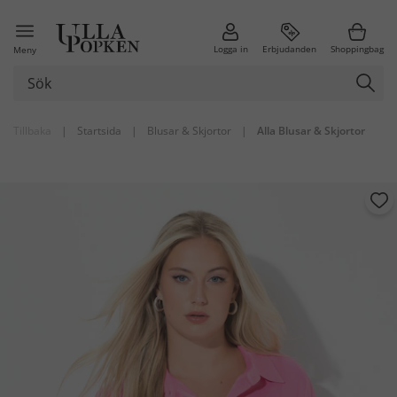
Logga in
Erbjudanden
Shoppingbag
Meny
Tillbaka
|
Startsida
|
Blusar & Skjortor
|
Alla Blusar & Skjortor