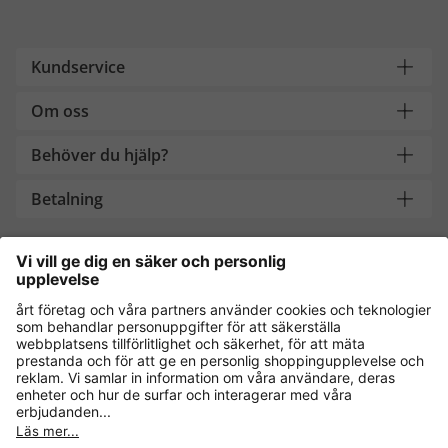
Kundservice
Om oss
Behöver du hjälp?
Betalning
Handla säkert med
Andra onlinebutiker
Sverige