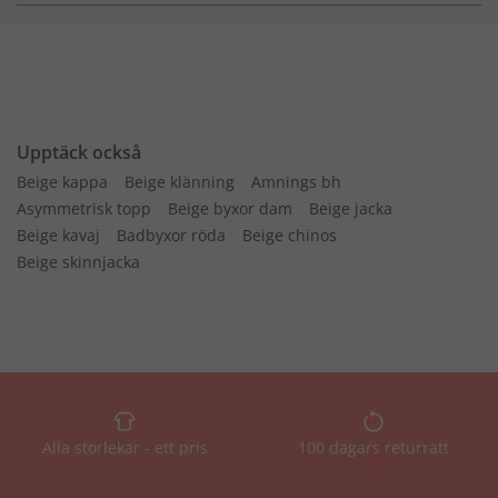
Upptäck också
Beige kappa
Beige klänning
Amnings bh
Asymmetrisk topp
Beige byxor dam
Beige jacka
Beige kavaj
Badbyxor röda
Beige chinos
Beige skinnjacka
Alla storlekar - ett pris
100 dagars returrätt