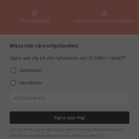
SSL Dataskydd
Leverans till önskad address
Missa inte våra erbjudanden!
Signa upp dig på vårt nyhetsbrev och få 100kr i rabatt*!
Damkläder
Herrkläder
Signa upp mig!
Genom att du signar upp dig på nyhetsbrevet godkänner du också
Ulla Popkens dataskyddspolicy och allmänna villkor.
[+]