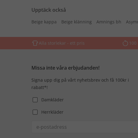
Upptäck också
Beige kappa
Beige klänning
Amnings bh
Asymm
Alla storlekar - ett pris
100 
Missa inte våra erbjudanden!
Signa upp dig på vårt nyhetsbrev och få 100kr i
rabatt*!
Damkläder
Herrkläder