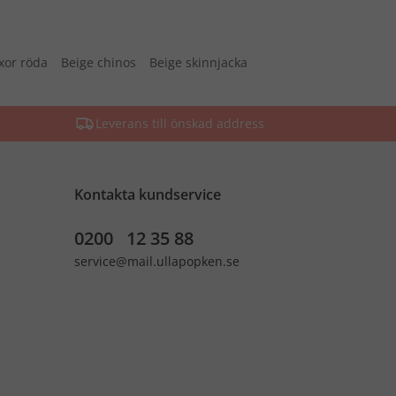
xor röda
Beige chinos
Beige skinnjacka
Leverans till önskad address
Kontakta kundservice
0200 12 35 88
service@mail.ullapopken.se