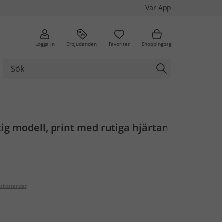
Var App
Logga in
Erbjudanden
Favoriter
Shoppingbag
xig modell, print med rutiga hjärtan
nskostander