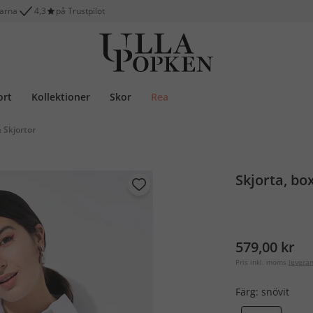
larna
4,3
på Trustpilot
ort
Kollektioner
Skor
Rea
& Skjortor
Skjorta, bo
579,00 kr
Pris inkl. moms
levera
Färg:
snövit