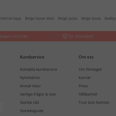
etrisk topp
Beige byxor dam
Beige jacka
Beige kavaj
Badby
dagars returrätt
SSL Dataskydd
Kundservice
Om oss
Kontakta kundservice
Om företaget
Nyhetsbrev
Karriär
Anmäl retur
Press
Vanliga frågor & svar
Hållbarhet
Storlek råd
True Size Fashion
Storleksguide