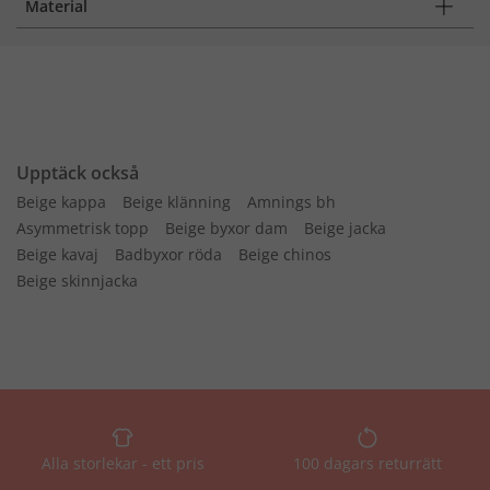
Material
Upptäck också
Beige kappa
Beige klänning
Amnings bh
Asymmetrisk topp
Beige byxor dam
Beige jacka
Beige kavaj
Badbyxor röda
Beige chinos
Beige skinnjacka
Alla storlekar - ett pris
100 dagars returrätt