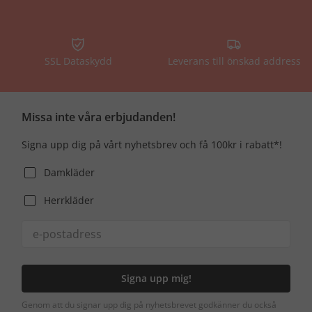
SSL Dataskydd
Leverans till önskad address
Missa inte våra erbjudanden!
Signa upp dig på vårt nyhetsbrev och få 100kr i rabatt*!
Damkläder
Herrkläder
Signa upp mig!
Genom att du signar upp dig på nyhetsbrevet godkänner du också