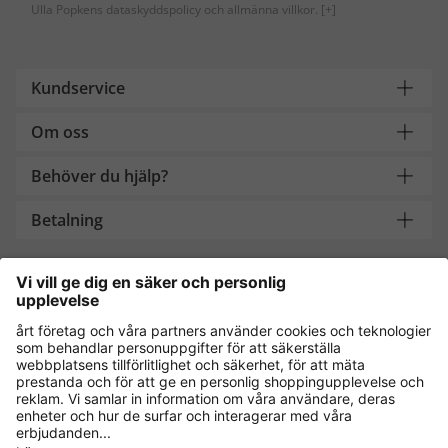
Ulla Popkens dataskyddspolicy och allmänna villkor.
[+]
Kundservice
Om oss
Behöver du hjälp?
Betalning
Handla säkert med
Andra onlinebutiker
Sverige