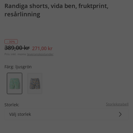
Randiga shorts, vida ben, fruktprint,
resårlinning
- 30%
389,00 kr
271,00 kr
Pris inkl. moms
leveranskostander
Färg:
ljusgrön
Storlekstabell
Storlek:
Välj storlek