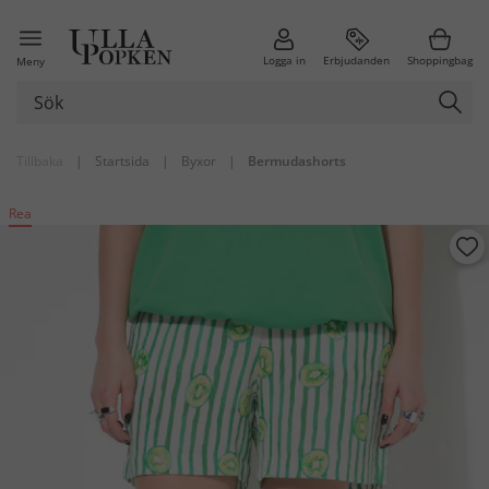
Logga in
Erbjudanden
Shoppingbag
Meny
Tillbaka
|
Startsida
|
Byxor
|
Bermudashorts
Rea