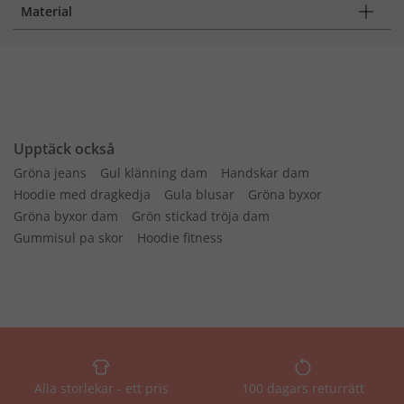
Material
Upptäck också
Gröna jeans
Gul klänning dam
Handskar dam
Hoodie med dragkedja
Gula blusar
Gröna byxor
Gröna byxor dam
Grön stickad tröja dam
Gummisul pa skor
Hoodie fitness
Alla storlekar - ett pris
100 dagars returrätt