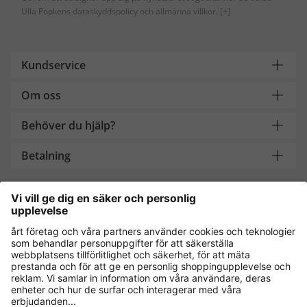
Ulla Popkens dataskyddspolicy och allmänna villkor.
[+]
Kundservice
Om oss
Behöver du hjälp?
Betalning
Handla säkert med
Andra onlinebutiker
Sverige