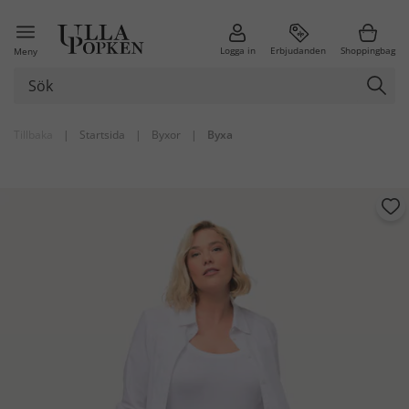
Logga in
Erbjudanden
Shoppingbag
Meny
Tillbaka
|
Startsida
|
Byxor
|
Byxa