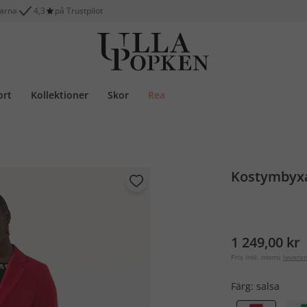
larna
4,3
på Trustpilot
ort
Kollektioner
Skor
Rea
Kostymbyxa
1 249,00 kr
Pris inkl. moms
levera
Färg:
salsa