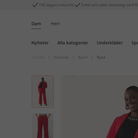
100 dagars returrätt
Enkel och säker betalning med K
Dam
Herr
Nyheter
Alla kategorier
Underkläder
Sp
Tillbaka
|
Startsida
|
Byxor
|
Byxa