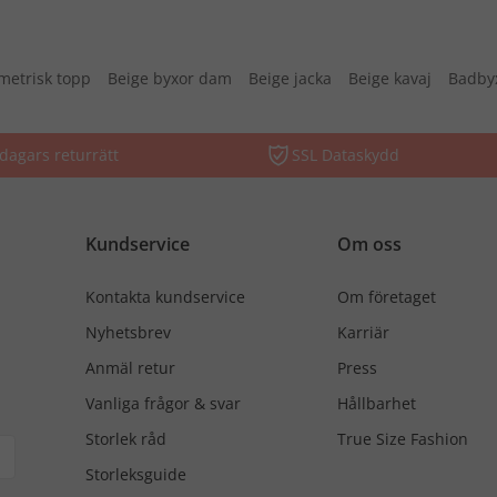
etrisk topp
Beige byxor dam
Beige jacka
Beige kavaj
Badby
dagars returrätt
SSL Dataskydd
Kundservice
Om oss
Kontakta kundservice
Om företaget
Nyhetsbrev
Karriär
Anmäl retur
Press
Vanliga frågor & svar
Hållbarhet
Storlek råd
True Size Fashion
Storleksguide