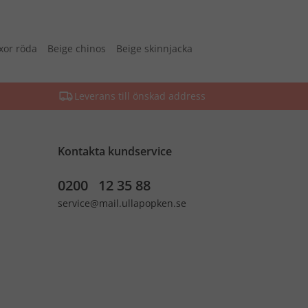
xor röda
Beige chinos
Beige skinnjacka
Leverans till önskad address
Kontakta kundservice
0200 12 35 88
service@mail.ullapopken.se