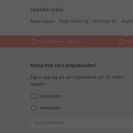
Upptäck också
Beige kappa
Beige klänning
Amnings bh
Asymm
Alla storlekar - ett pris
100 
Missa inte våra erbjudanden!
Signa upp dig på vårt nyhetsbrev och få 100kr i
rabatt*!
Damkläder
Herrkläder