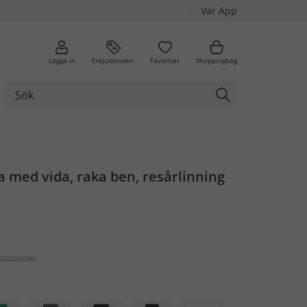
Var App
Logga in
Erbjudanden
Favoriter
Shoppingbag
 med vida, raka ben, resårlinning
nskostander