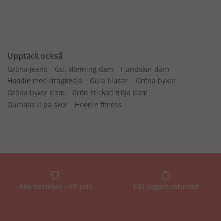
Upptäck också
Gröna jeans
Gul klänning dam
Handskar dam
Hoodie med dragkedja
Gula blusar
Gröna byxor
Gröna byxor dam
Grön stickad tröja dam
Gummisul pa skor
Hoodie fitness
Alla storlekar - ett pris
100 dagars returrätt