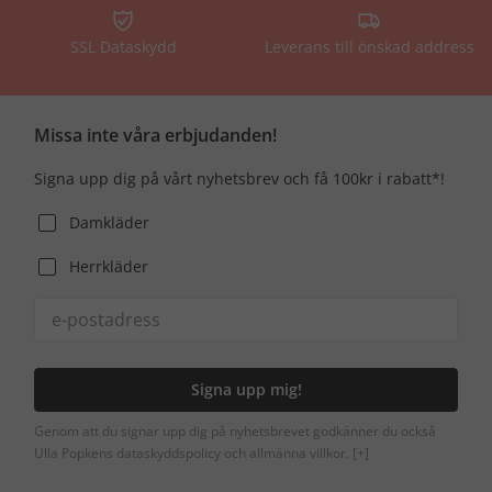
SSL Dataskydd
Leverans till önskad address
Missa inte våra erbjudanden!
Signa upp dig på vårt nyhetsbrev och få 100kr i rabatt*!
Damkläder
Herrkläder
Signa upp mig!
Genom att du signar upp dig på nyhetsbrevet godkänner du också
Ulla Popkens dataskyddspolicy och allmänna villkor.
[+]