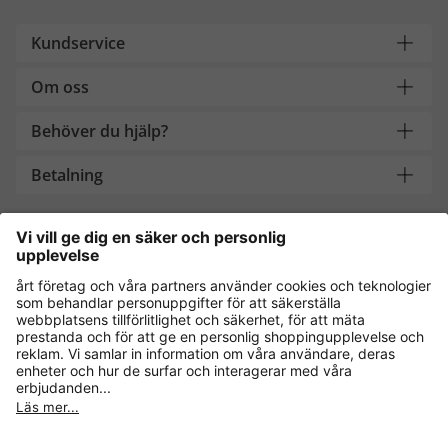
Kundservice
Om oss
Behöver du hjälp?
Betalning
Handla säkert med
Andra onlinebutiker
Sverige