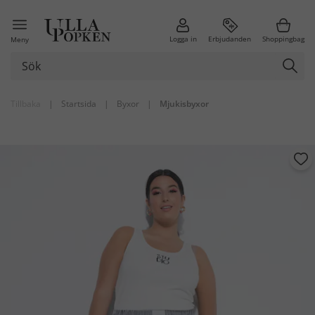
Logga in
Erbjudanden
Shoppingbag
Meny
Tillbaka
|
Startsida
|
Byxor
|
Mjukisbyxor