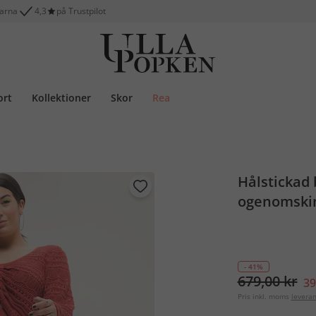
larna
4,3
på Trustpilot
ort
Kollektioner
Skor
Rea
Hålstickad 
ogenomskin
- 41%
679,00 kr
39
Pris inkl. moms
levera