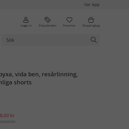
Var App
Logga in
Erbjudanden
Favoriter
Shoppingbag
byxa, vida ben, resårlinning,
liga shorts
8,00 kr
nskostander