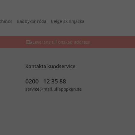
chinos
Badbyxor röda
Beige skinnjacka
Leverans till önskad address
Kontakta kundservice
0200 12 35 88
service@mail.ullapopken.se