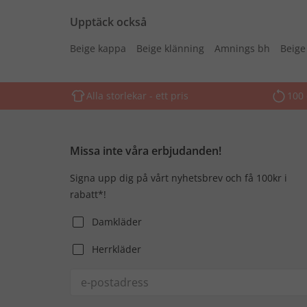
Upptäck också
Beige kappa
Beige klänning
Amnings bh
Beige
Alla storlekar - ett pris
100 
Missa inte våra erbjudanden!
Signa upp dig på vårt nyhetsbrev och få 100kr i
rabatt*!
Damkläder
Herrkläder