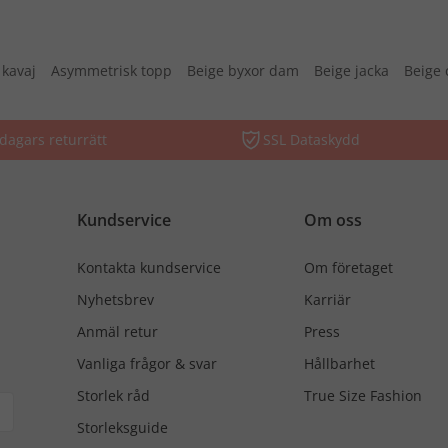
 kavaj
Asymmetrisk topp
Beige byxor dam
Beige jacka
Beige 
dagars returrätt
SSL Dataskydd
Kundservice
Om oss
Kontakta kundservice
Om företaget
Nyhetsbrev
Karriär
Anmäl retur
Press
Vanliga frågor & svar
Hållbarhet
Storlek råd
True Size Fashion
Storleksguide