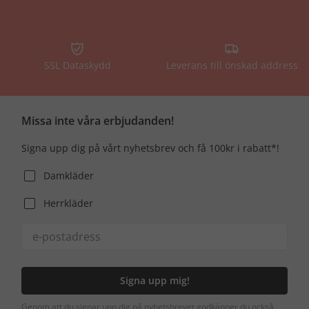
SSL Dataskydd
Leverans till önskad address
Missa inte våra erbjudanden!
Signa upp dig på vårt nyhetsbrev och få 100kr i rabatt*!
Damkläder
Herrkläder
Signa upp mig!
Genom att du signar upp dig på nyhetsbrevet godkänner du också