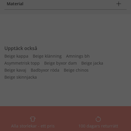
Material
Upptäck också
Beige kappa
Beige klänning
Amnings bh
Asymmetrisk topp
Beige byxor dam
Beige jacka
Beige kavaj
Badbyxor röda
Beige chinos
Beige skinnjacka
Alla storlekar - ett pris
100 dagars returrätt