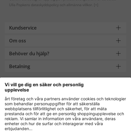
Ulla Popkens dataskyddspolicy och allmänna villkor.
[+]
Kundservice
Om oss
Behöver du hjälp?
Betalning
Handla säkert med
Andra onlinebutiker
Sverige