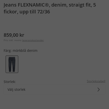
Jeans FLEXNAMIC®, denim, straigt fit, 5
fickor, upp till 72/36
859,00 kr
Pris inkl. moms
leveranskostander
Färg:
mörkblå denim
Storlekstabell
Storlek:
Välj storlek