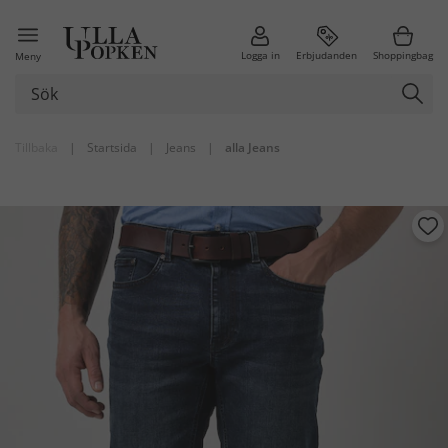
Logga in
Erbjudanden
Shoppingbag
Meny
Tillbaka
|
Startsida
|
Jeans
|
alla Jeans