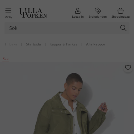
Logga in
Erbjudanden
Shoppingbag
Meny
Tillbaka
|
Startsida
|
Kappor & Parkas
|
Alla kappor
Rea