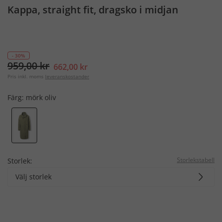
Kappa, straight fit, dragsko i midjan
- 30%
959,00 kr
662,00 kr
Pris inkl. moms
leveranskostander
Färg:
mörk oliv
Storlekstabell
Storlek:
Välj storlek