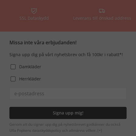
SSL Dataskydd
Leverans till önskad address
Missa inte våra erbjudanden!
Signa upp dig på vårt nyhetsbrev och få 100kr i rabatt*!
Damkläder
Herrkläder
Signa upp mig!
Genom att du signar upp dig på nyhetsbrevet godkänner du också
Ulla Popkens dataskyddspolicy och allmänna villkor.
[+]