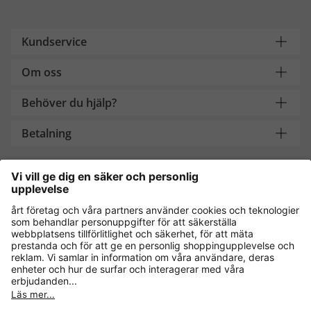
Kundservice
Om oss
Behöver du hjälp?
Betalning
Handla säkert med
Andra onlinebutiker
Sverige