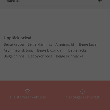
Material
Upptäck också
Beige kappa
Beige klänning
Amnings bh
Beige kavaj
Asymmetrisk topp
Beige byxor dam
Beige jacka
Beige chinos
Badbyxor röda
Beige skinnjacka
Alla storlekar - ett pris
100 dagars returrätt