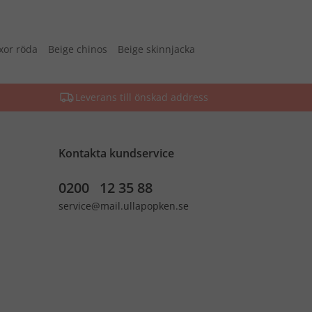
xor röda
Beige chinos
Beige skinnjacka
Leverans till önskad address
Kontakta kundservice
0200 12 35 88
service@mail.ullapopken.se