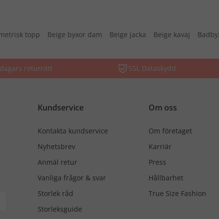
etrisk topp
Beige byxor dam
Beige jacka
Beige kavaj
Badby
dagars returrätt
SSL Dataskydd
Kundservice
Om oss
Kontakta kundservice
Om företaget
Nyhetsbrev
Karriär
Anmäl retur
Press
Vanliga frågor & svar
Hållbarhet
Storlek råd
True Size Fashion
Storleksguide