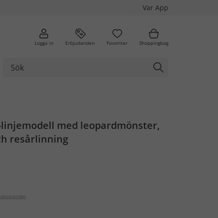
Var App
Logga in
Erbjudanden
Favoriter
Shoppingbag
A-linjemodell med leopardmönster,
h resårlinning
nskostander