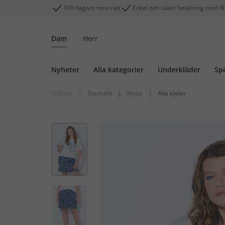
100 dagars returrätt
Enkel och säker betalning med K
Dam
Herr
Nyheter
Alla kategorier
Underkläder
Sp
Tillbaka
|
Startsida
|
Kjolar
|
Alla kjolar