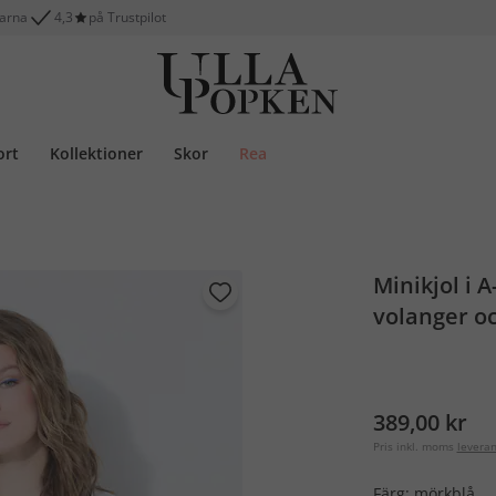
larna
4,3
på Trustpilot
ort
Kollektioner
Skor
Rea
Minikjol i 
volanger oc
389,00 kr
Pris inkl. moms
levera
Färg:
mörkblå