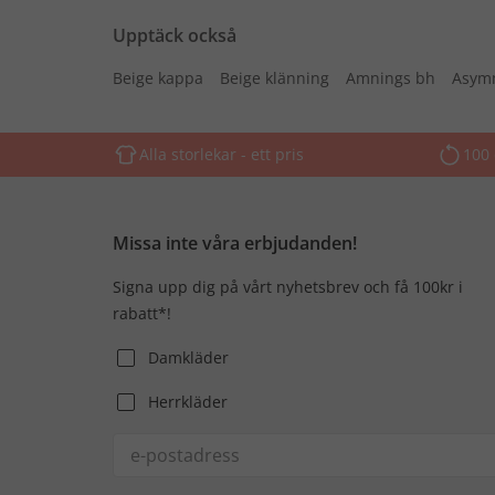
Upptäck också
Beige kappa
Beige klänning
Amnings bh
Asymm
Alla storlekar - ett pris
100 
Missa inte våra erbjudanden!
Signa upp dig på vårt nyhetsbrev och få 100kr i
rabatt*!
Damkläder
Herrkläder