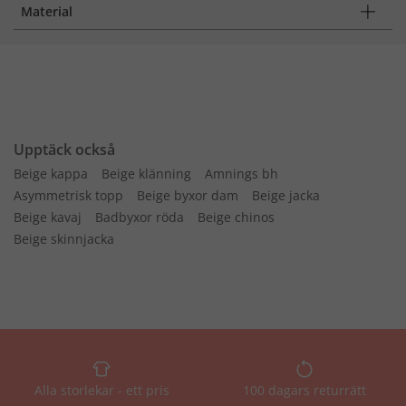
Material
Upptäck också
Beige kappa
Beige klänning
Amnings bh
Asymmetrisk topp
Beige byxor dam
Beige jacka
Beige kavaj
Badbyxor röda
Beige chinos
Beige skinnjacka
Alla storlekar - ett pris
100 dagars returrätt