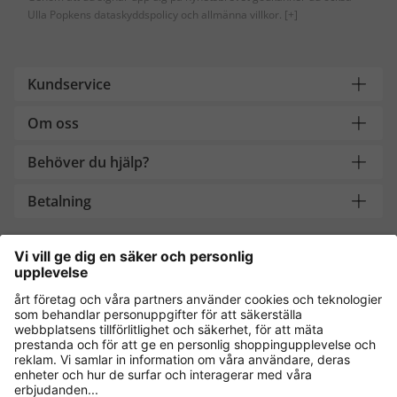
Ulla Popkens dataskyddspolicy och allmänna villkor.
[+]
Kundservice
Om oss
Behöver du hjälp?
Betalning
Handla säkert med
Andra onlinebutiker
Sverige