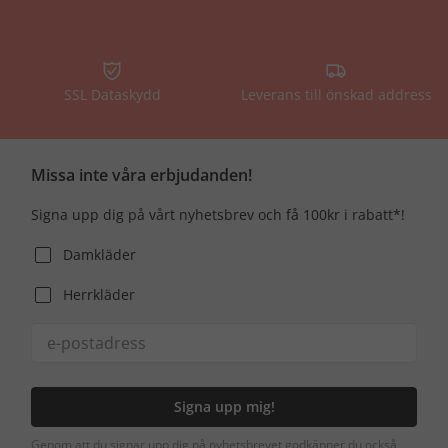
SSL Dataskydd
Leverans till önskad address
Missa inte våra erbjudanden!
Signa upp dig på vårt nyhetsbrev och få 100kr i rabatt*!
Damkläder
Herrkläder
Signa upp mig!
Genom att du signar upp dig på nyhetsbrevet godkänner du också