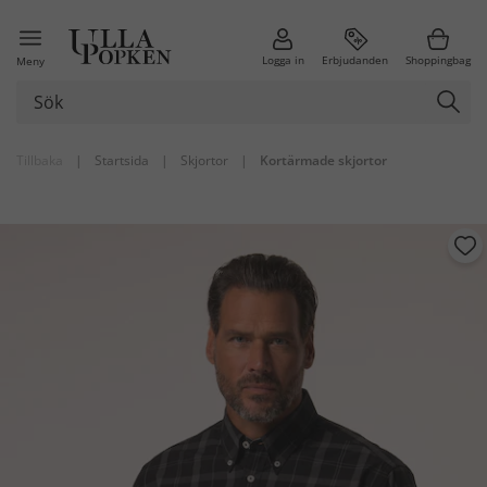
Logga in
Erbjudanden
Shoppingbag
Meny
Tillbaka
|
Startsida
|
Skjortor
|
Kortärmade skjortor