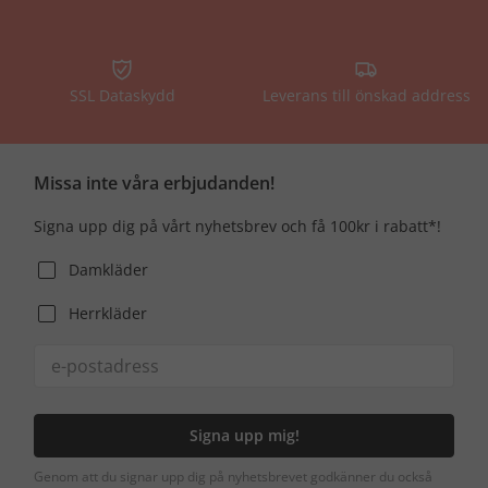
SSL Dataskydd
Leverans till önskad address
Missa inte våra erbjudanden!
Signa upp dig på vårt nyhetsbrev och få 100kr i rabatt*!
Damkläder
Herrkläder
Signa upp mig!
Genom att du signar upp dig på nyhetsbrevet godkänner du också