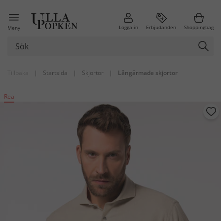
Logga in
Erbjudanden
Shoppingbag
Meny
Tillbaka
|
Startsida
|
Skjortor
|
Långärmade skjortor
Rea