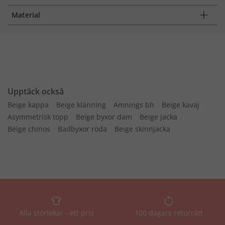
Material
Upptäck också
Beige kappa
Beige klänning
Amnings bh
Beige kavaj
Asymmetrisk topp
Beige byxor dam
Beige jacka
Beige chinos
Badbyxor röda
Beige skinnjacka
Alla storlekar - ett pris
100 dagars returrätt