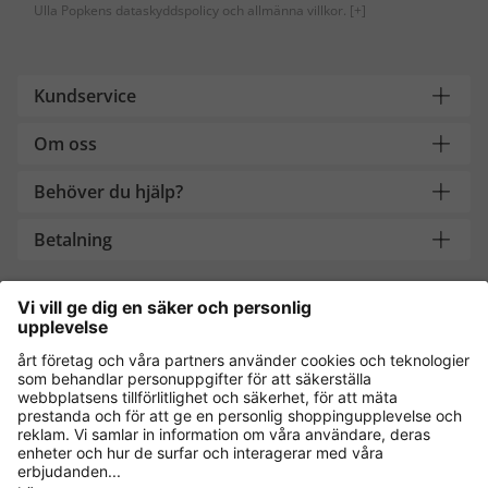
Ulla Popkens dataskyddspolicy och allmänna villkor.
[+]
Kundservice
Om oss
Behöver du hjälp?
Betalning
Handla säkert med
Andra onlinebutiker
Sverige