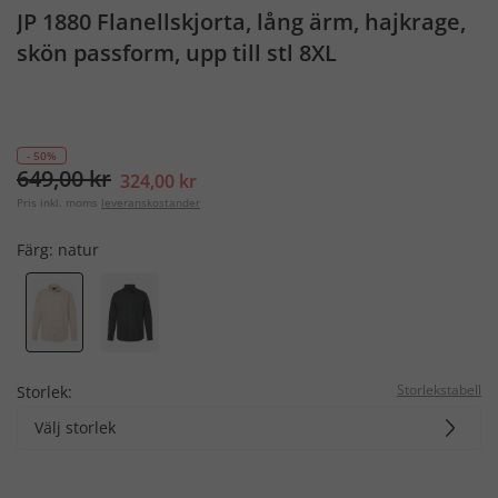
JP 1880 Flanellskjorta, lång ärm, hajkrage,
skön passform, upp till stl 8XL
- 50%
649,00 kr
324,00 kr
Pris inkl. moms
leveranskostander
Färg:
natur
Storlekstabell
Storlek:
Välj storlek