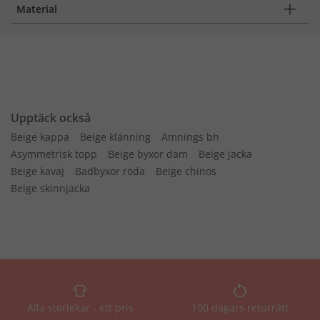
Material
Upptäck också
Beige kappa
Beige klänning
Amnings bh
Asymmetrisk topp
Beige byxor dam
Beige jacka
Beige kavaj
Badbyxor röda
Beige chinos
Beige skinnjacka
Alla storlekar - ett pris
100 dagars returrätt