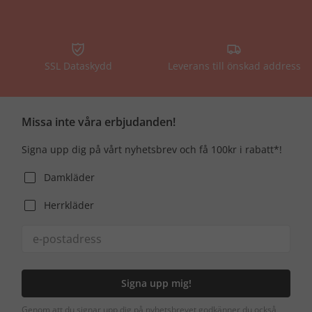
SSL Dataskydd
Leverans till önskad address
Missa inte våra erbjudanden!
Signa upp dig på vårt nyhetsbrev och få 100kr i rabatt*!
Damkläder
Herrkläder
Signa upp mig!
Genom att du signar upp dig på nyhetsbrevet godkänner du också