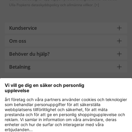
Ulla Popkens dataskyddspolicy och allmänna villkor.
[+]
Kundservice
Om oss
Behöver du hjälp?
Betalning
Handla säkert med
Andra onlinebutiker
Sverige