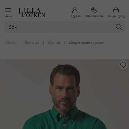
Logga in
Erbjudanden
Shoppingbag
Meny
Tillbaka
|
Startsida
|
Skjortor
|
Långärmade skjortor