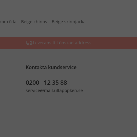
xor röda
Beige chinos
Beige skinnjacka
Leverans till önskad address
Kontakta kundservice
0200 12 35 88
service@mail.ullapopken.se