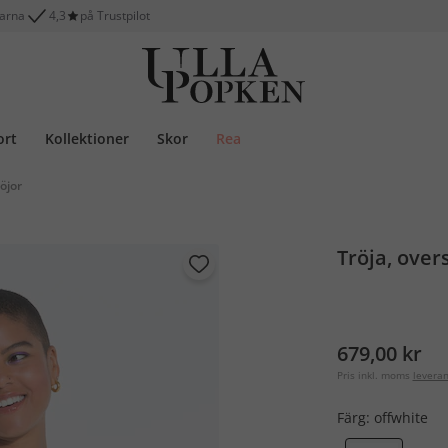
larna
4,3
på Trustpilot
ort
Kollektioner
Skor
Rea
röjor
Tröja, over
679,00 kr
Pris inkl. moms
levera
Färg:
offwhite