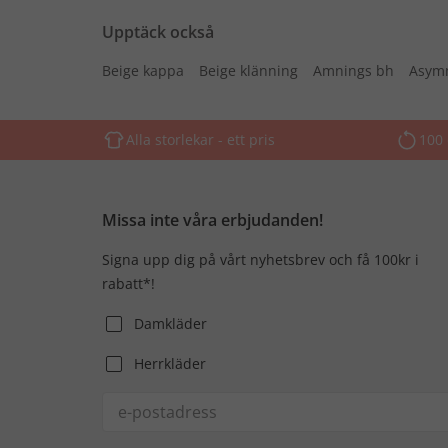
Upptäck också
Beige kappa
Beige klänning
Amnings bh
Asymm
Alla storlekar - ett pris
100 
Missa inte våra erbjudanden!
Signa upp dig på vårt nyhetsbrev och få 100kr i
rabatt*!
Damkläder
Herrkläder