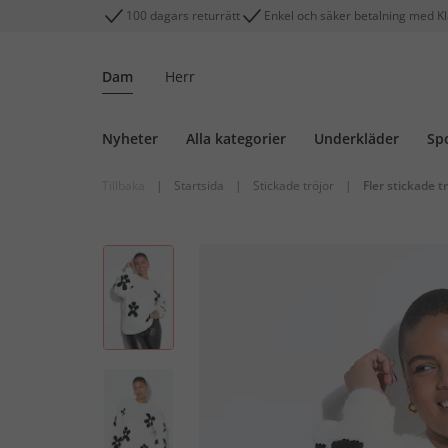
100 dagars returrätt
Enkel och säker betalning med K
Dam
Herr
Nyheter
Alla kategorier
Underkläder
Sp
Tillbaka
|
Startsida
|
Stickade tröjor
|
Fler stickade t