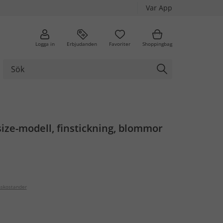
Var App
Logga in
Erbjudanden
Favoriter
Shoppingbag
size-modell, finstickning, blommor
nskostander