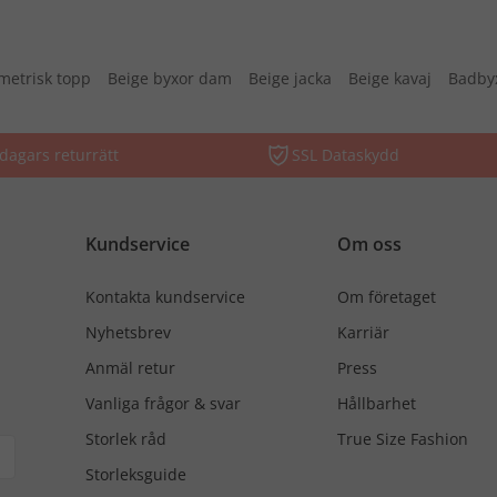
etrisk topp
Beige byxor dam
Beige jacka
Beige kavaj
Badby
dagars returrätt
SSL Dataskydd
Kundservice
Om oss
Kontakta kundservice
Om företaget
Nyhetsbrev
Karriär
Anmäl retur
Press
Vanliga frågor & svar
Hållbarhet
Storlek råd
True Size Fashion
Storleksguide