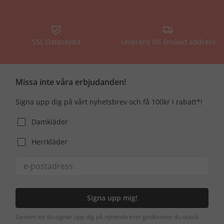
SSL Dataskydd
Leverans till önskad address
Missa inte våra erbjudanden!
Signa upp dig på vårt nyhetsbrev och få 100kr i rabatt*!
Damkläder
Herrkläder
Signa upp mig!
Genom att du signar upp dig på nyhetsbrevet godkänner du också