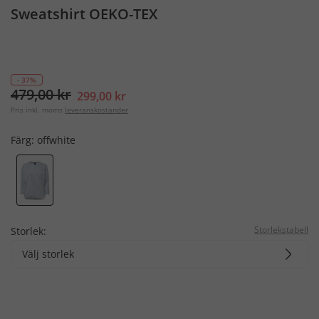
Sweatshirt OEKO-TEX
- 37%
479,00 kr
299,00 kr
Pris inkl. moms
leveranskostander
Färg:
offwhite
Storlekstabell
Storlek:
Välj storlek