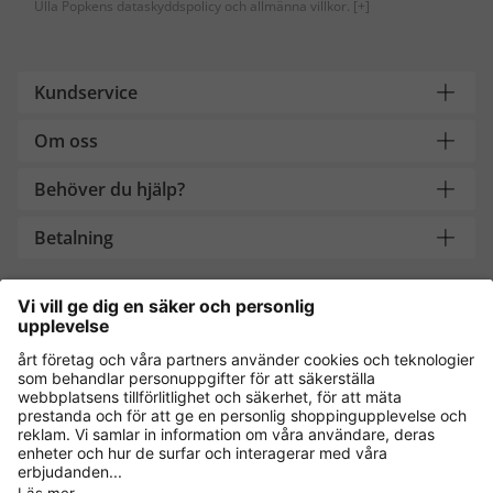
Ulla Popkens dataskyddspolicy och allmänna villkor.
[+]
Kundservice
Om oss
Behöver du hjälp?
Betalning
Handla säkert med
Andra onlinebutiker
Sverige