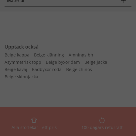
Material
Upptäck också
Beige kappa
Beige klänning
Amnings bh
Asymmetrisk topp
Beige byxor dam
Beige jacka
Beige kavaj
Badbyxor röda
Beige chinos
Beige skinnjacka
Alla storlekar - ett pris
100 dagars returrätt