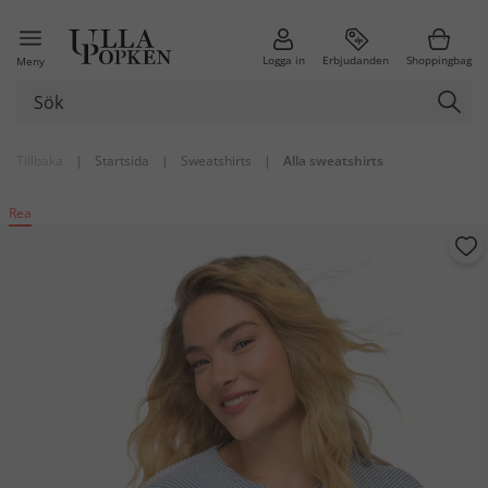
Logga in
Erbjudanden
Shoppingbag
Meny
Tillbaka
|
Startsida
|
Sweatshirts
|
Alla sweatshirts
Rea