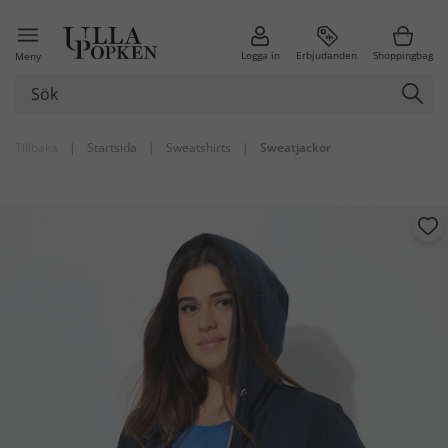
Logga in
Erbjudanden
Shoppingbag
Meny
Tillbaka
|
Startsida
|
Sweatshirts
|
Sweatjackor