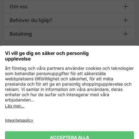
Om oss
Behöver du hjälp?
Betalning
Handla säkert med
Andra onlinebutiker
Sverige
Dataskydd
Allmänna villkor
Ångra köp
Impressum