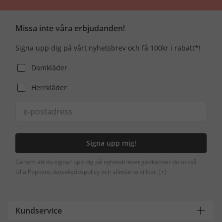
Missa inte våra erbjudanden!
Signa upp dig på vårt nyhetsbrev och få 100kr i rabatt*!
Damkläder
Herrkläder
Signa upp mig!
Genom att du signar upp dig på nyhetsbrevet godkänner du också
Ulla Popkens dataskyddspolicy och allmänna villkor.
[+]
Kundservice