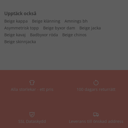
Upptäck också
Beige kappa
Beige klänning
Amnings bh
Asymmetrisk topp
Beige byxor dam
Beige jacka
Beige kavaj
Badbyxor röda
Beige chinos
Beige skinnjacka
Alla storlekar - ett pris
100 dagars returrätt
SSL Dataskydd
Leverans till önskad address