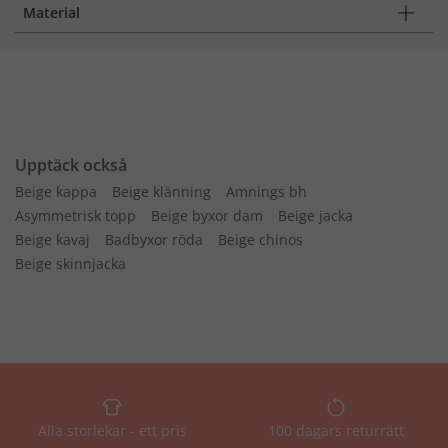
Material
Upptäck också
Beige kappa
Beige klänning
Amnings bh
Asymmetrisk topp
Beige byxor dam
Beige jacka
Beige kavaj
Badbyxor röda
Beige chinos
Beige skinnjacka
Alla storlekar - ett pris
100 dagars returrätt