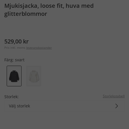
Mjukisjacka, loose fit, huva med
glitterblommor
529,00 kr
Pris inkl. moms
leveranskostander
Färg:
svart
Storlekstabell
Storlek:
Välj storlek