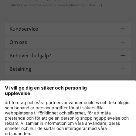
Ulla Popkens dataskyddspolicy och allmänna villkor.
[+]
Kundservice
Om oss
Behöver du hjälp?
Betalning
Handla säkert med
Andra onlinebutiker
Sverige