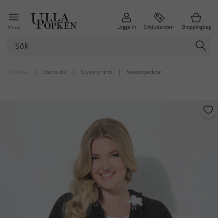
Logga in
Erbjudanden
Shoppingbag
Meny
Tillbaka
|
Startsida
|
Sweatshirts
|
Sweatjackor