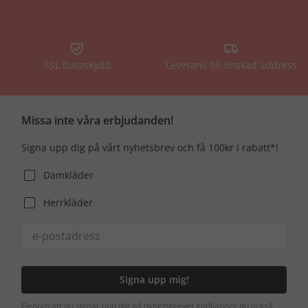
SSL Dataskydd
Leverans till önskad address
Missa inte våra erbjudanden!
Signa upp dig på vårt nyhetsbrev och få 100kr i rabatt*!
Damkläder
Herrkläder
Signa upp mig!
Genom att du signar upp dig på nyhetsbrevet godkänner du också