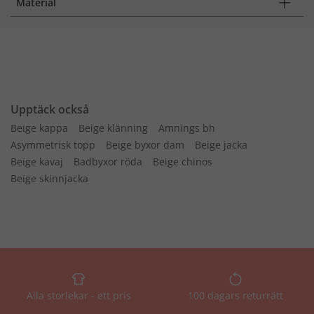
Material
Upptäck också
Beige kappa
Beige klänning
Amnings bh
Asymmetrisk topp
Beige byxor dam
Beige jacka
Beige kavaj
Badbyxor röda
Beige chinos
Beige skinnjacka
Alla storlekar - ett pris
100 dagars returrätt