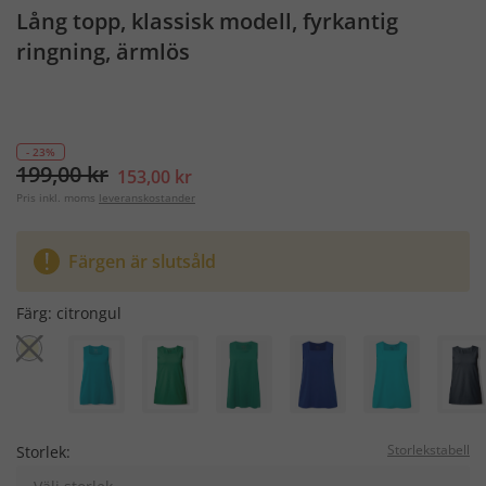
Lång topp, klassisk modell, fyrkantig
ringning, ärmlös
- 23%
199,00 kr
153,00 kr
Pris inkl. moms
leveranskostander
Färgen är slutsåld
Färg:
citrongul
Storlekstabell
Storlek: