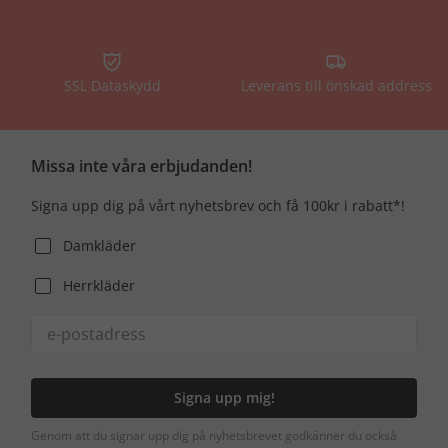
SSL Dataskydd
Leverans till önskad address
Missa inte våra erbjudanden!
Signa upp dig på vårt nyhetsbrev och få 100kr i rabatt*!
Damkläder
Herrkläder
Signa upp mig!
Genom att du signar upp dig på nyhetsbrevet godkänner du också