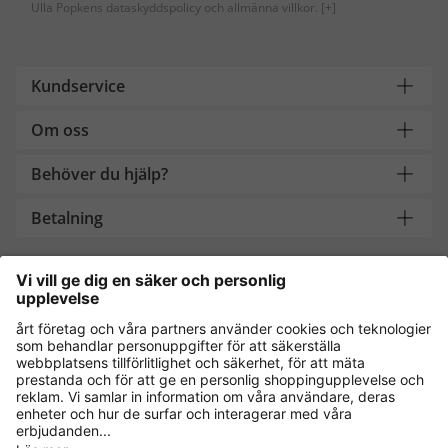
Ulla Popkens dataskyddspolicy och allmänna villkor.
[+]
Kundservice
Om oss
Behöver du hjälp?
Betalning
Handla säkert med
Andra onlinebutiker
Sverige