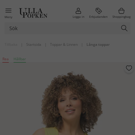
Logga in
Erbjudanden
Shoppingbag
Meny
Tillbaka
|
Startsida
|
Toppar & Linnen
|
Långa toppar
Rea
Hållbar