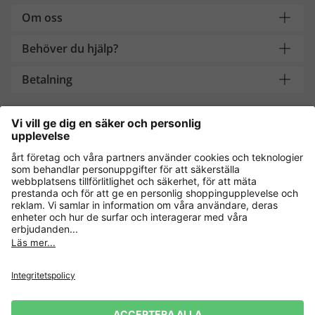
Om oss
Behöver du hjälp?
Betalning
Handla säkert med
Andra onlinebutiker
Sverige
Dataskydd
Allmänna villkor
Ångra köp
Impressum