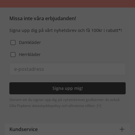
Missa inte våra erbjudanden!
Signa upp dig på vårt nyhetsbrev och få 100kr i rabatt*!
Damkläder
Herrkläder
Signa upp mig!
Genom att du signar upp dig på nyhetsbrevet godkänner du också
Ulla Popkens dataskyddspolicy och allmänna villkor.
[+]
Kundservice