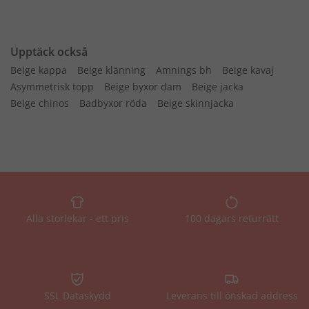
Upptäck också
Beige kappa
Beige klänning
Amnings bh
Beige kavaj
Asymmetrisk topp
Beige byxor dam
Beige jacka
Beige chinos
Badbyxor röda
Beige skinnjacka
Alla storlekar - ett pris
100 dagars returrätt
SSL Dataskydd
Leverans till önskad address