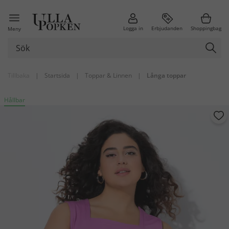
Logga in
Erbjudanden
Shoppingbag
Meny
Tillbaka
|
Startsida
|
Toppar & Linnen
|
Långa toppar
Hållbar