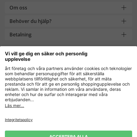
Om oss
Behöver du hjälp?
Betalning
Handla säkert med
Andra onlinebutiker
Sverige
Dataskydd
Allmänna villkor
Ångra köp
Impressum