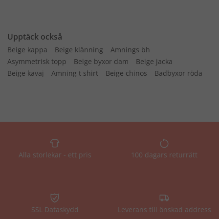
Upptäck också
Beige kappa
Beige klänning
Amnings bh
Asymmetrisk topp
Beige byxor dam
Beige jacka
Beige kavaj
Amning t shirt
Beige chinos
Badbyxor röda
Alla storlekar - ett pris
100 dagars returrätt
SSL Dataskydd
Leverans till önskad address