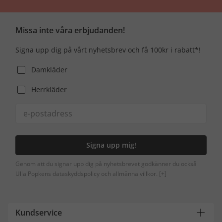
Missa inte våra erbjudanden!
Signa upp dig på vårt nyhetsbrev och få 100kr i rabatt*!
Damkläder
Herrkläder
Signa upp mig!
Genom att du signar upp dig på nyhetsbrevet godkänner du också
Ulla Popkens dataskyddspolicy och allmänna villkor.
[+]
Kundservice