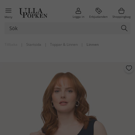
Logga in
Erbjudanden
Shoppingbag
Meny
Tillbaka
|
Startsida
|
Toppar & Linnen
|
Linnen