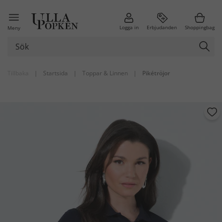
Logga in
Erbjudanden
Shoppingbag
Meny
Tillbaka
|
Startsida
|
Toppar & Linnen
|
Pikétröjor