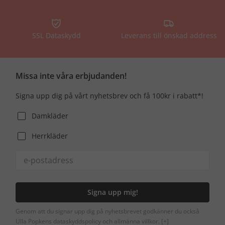
SSL Dataskydd
Leverans till önskad address
Missa inte våra erbjudanden!
Signa upp dig på vårt nyhetsbrev och få 100kr i rabatt*!
Damkläder
Herrkläder
Signa upp mig!
Genom att du signar upp dig på nyhetsbrevet godkänner du också
Ulla Popkens dataskyddspolicy och allmänna villkor.
[+]