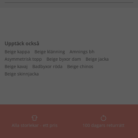
Upptäck också
Beige kappa
Beige klänning
Amnings bh
Asymmetrisk topp
Beige byxor dam
Beige jacka
Beige kavaj
Badbyxor röda
Beige chinos
Beige skinnjacka
Alla storlekar - ett pris
100 dagars returrätt