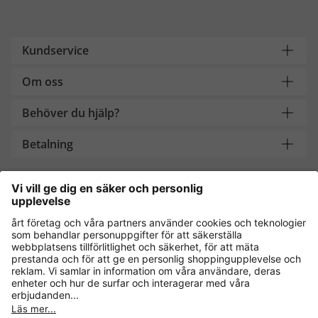
Kundservice
Om oss
Behöver du hjälp?
Betalning
Handla säkert med
Andra onlinebutiker
Sverige