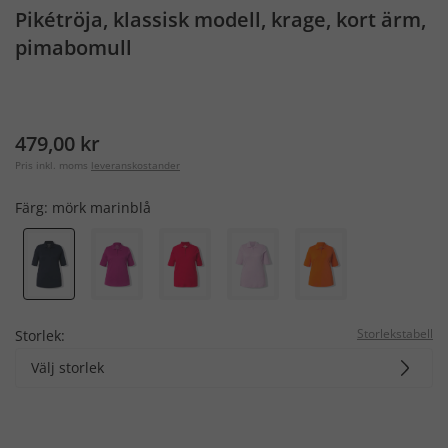
Pikétröja, klassisk modell, krage, kort ärm,
pimabomull
479,00 kr
Pris inkl. moms
leveranskostander
Färg:
mörk marinblå
Storlekstabell
Storlek:
Välj storlek