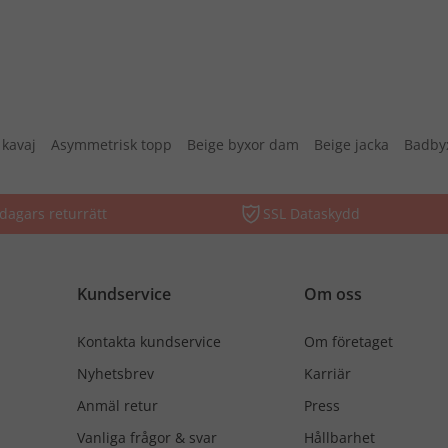
 kavaj
Asymmetrisk topp
Beige byxor dam
Beige jacka
Badby
dagars returrätt
SSL Dataskydd
Kundservice
Om oss
Kontakta kundservice
Om företaget
Nyhetsbrev
Karriär
Anmäl retur
Press
Vanliga frågor & svar
Hållbarhet