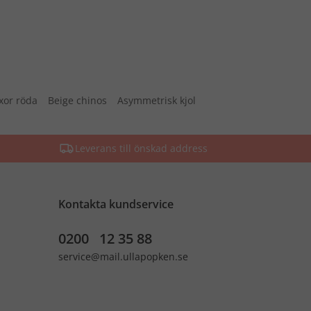
xor röda
Beige chinos
Asymmetrisk kjol
Leverans till önskad address
Kontakta kundservice
0200 12 35 88
service@mail.ullapopken.se