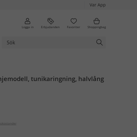
Var App
Logga in
Erbjudanden
Favoriter
Shoppingbag
linjemodell, tunikaringning, halvlång
nskostander