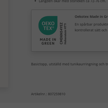
Längden ökar med storleken ca 72-76 cm.
Oekotex Made in G
En spårbar produktm
kontrollerat sätt oc
Basictopp, utställd med tunikaurringning och t
Artikelnr.:
807259810