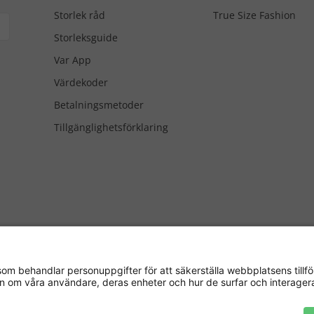
Storlek råd
True Size Fashion
Storleksguide
Var App
Värdekoder
Betalningsmetoder
Tillgänglighetsförklaring