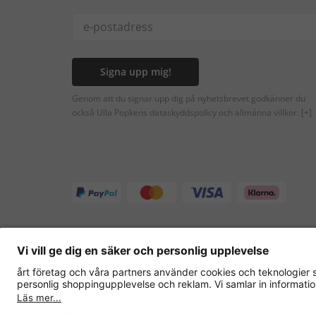
Signa upp mig!
Genom att du signar upp dig på nyhetsbrevet godkänner du
också Ulla Popkens dataskyddspolicy och allmänna villkor.
[+]
Andra onlinebutiker
Sverige