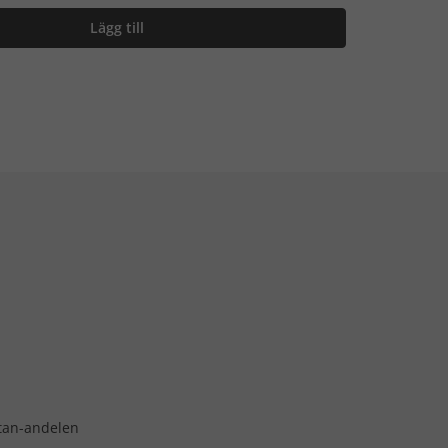
Lägg till
stan-andelen