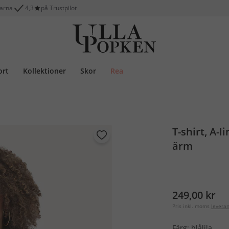
larna
4,3
på Trustpilot
ort
Kollektioner
Skor
Rea
T-shirt, A-
ärm
249,00 kr
Pris inkl. moms
levera
Färg:
blålila