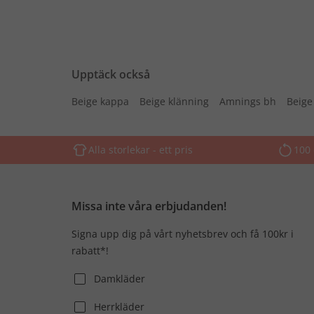
Upptäck också
Beige kappa
Beige klänning
Amnings bh
Beige
Alla storlekar - ett pris
100 
Missa inte våra erbjudanden!
Signa upp dig på vårt nyhetsbrev och få 100kr i
rabatt*!
Damkläder
Herrkläder