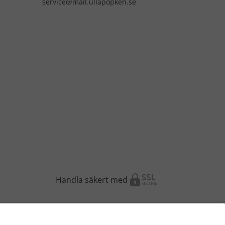
service@mail.ullapopken.se
Handla säkert med