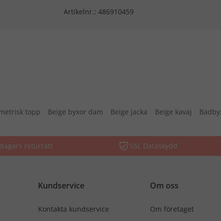
Artikelnr.:
486910459
etrisk topp
Beige byxor dam
Beige jacka
Beige kavaj
Badby
dagars returrätt
SSL Dataskydd
Kundservice
Om oss
Kontakta kundservice
Om företaget