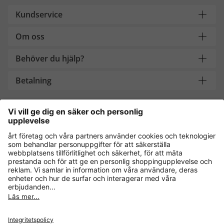
Kundservice
Om oss
Behöver du hjälp?
Betalning
Handla säkert med
Andra onlinebutiker
Sverige