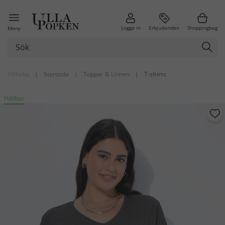
Logga in
Erbjudanden
Shoppingbag
Meny
Tillbaka
|
Startsida
|
Toppar & Linnen
|
T-shirts
Hållbar