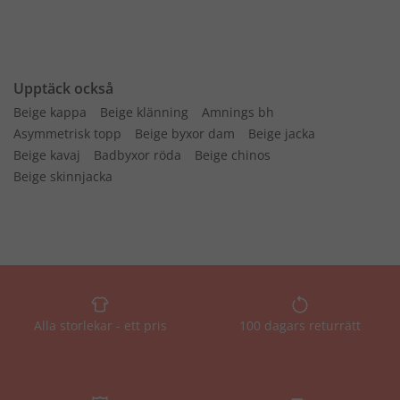
Upptäck också
Beige kappa
Beige klänning
Amnings bh
Asymmetrisk topp
Beige byxor dam
Beige jacka
Beige kavaj
Badbyxor röda
Beige chinos
Beige skinnjacka
Alla storlekar - ett pris
100 dagars returrätt