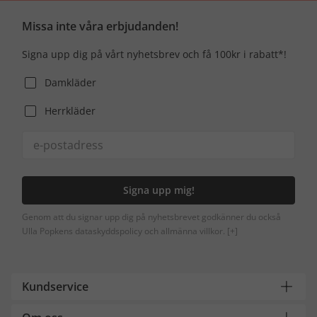
Missa inte våra erbjudanden!
Signa upp dig på vårt nyhetsbrev och få 100kr i rabatt*!
Damkläder
Herrkläder
Signa upp mig!
Genom att du signar upp dig på nyhetsbrevet godkänner du också
Ulla Popkens dataskyddspolicy och allmänna villkor.
[+]
Kundservice