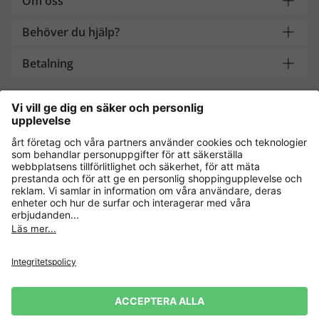
Om oss
Behöver du hjälp?
Betalning
Handla säkert med
Andra onlinebutiker
Sverige
Dataskydd
Allmänna villkor
Ångra köp
Impressum
Cookie-inställningar