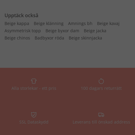
Upptäck också
Beige kappa
Beige klänning
Amnings bh
Beige kavaj
Asymmetrisk topp
Beige byxor dam
Beige jacka
Beige chinos
Badbyxor röda
Beige skinnjacka
Alla storlekar - ett pris
100 dagars returrätt
SSL Dataskydd
Leverans till önskad address