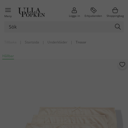
Logga in
Erbjudanden
Shoppingbag
Meny
Tillbaka
|
Startsida
|
Underkläder
|
Trosor
Hållbar