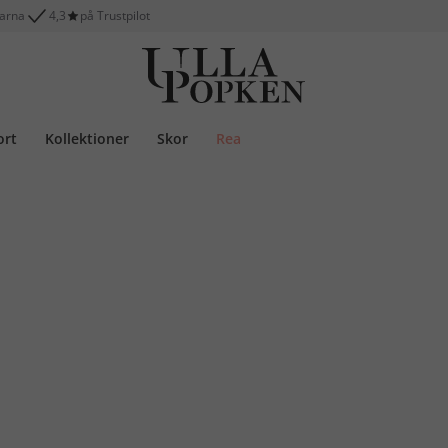
larna
4,3
på Trustpilot
ort
Kollektioner
Skor
Rea