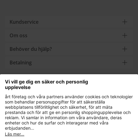
Kundservice
Om oss
Behöver du hjälp?
Betalning
Handla säkert med
Andra onlinebutiker
Sverige