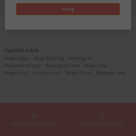
Material
Stäng
Upptäck också
Beige kappa
Beige klänning
Amnings bh
Asymmetrisk topp
Beige byxor dam
Beige jacka
Beige kavaj
Amning t shirt
Beige chinos
Badbyxor röda
Alla storlekar - ett pris
100 dagars returrätt