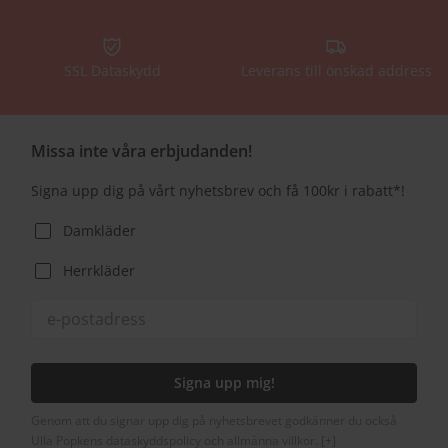
SSL Dataskydd
Leverans till önskad address
Missa inte våra erbjudanden!
Signa upp dig på vårt nyhetsbrev och få 100kr i rabatt*!
Damkläder
Herrkläder
Signa upp mig!
Genom att du signar upp dig på nyhetsbrevet godkänner du också
Ulla Popkens dataskyddspolicy och allmänna villkor.
[+]