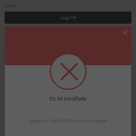
dagar
Lägg till
Produktdetaljer
Produktinformation
mjuk finstickning
bred, uppvikt kant
behagligt mjuk och elastisk
Ett fel inträffade
perfekt för en maritim outfit
20 cm x 21 cm med 7 cm uppvik
TypeError: this.DY.API is not a function
Produktdetaljer