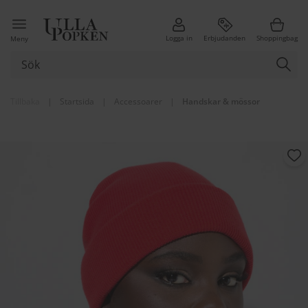
Logga in
Erbjudanden
Shoppingbag
Meny
Tillbaka
|
Startsida
|
Accessoarer
|
Handskar & mössor