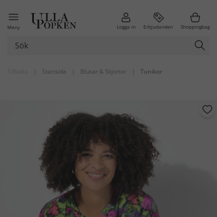
Logga in
Erbjudanden
Shoppingbag
Meny
Tillbaka
|
Startsida
|
Blusar & Skjortor
|
Tunikor