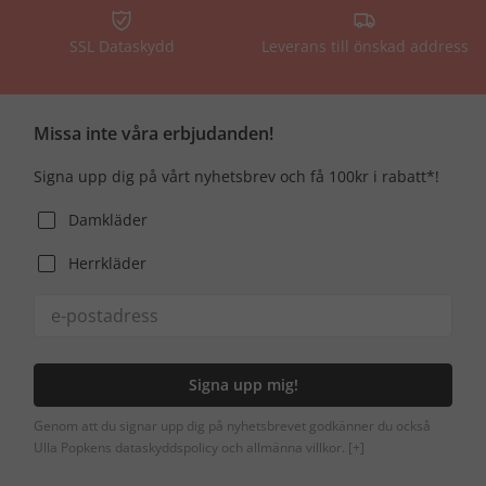
SSL Dataskydd
Leverans till önskad address
Missa inte våra erbjudanden!
Signa upp dig på vårt nyhetsbrev och få 100kr i rabatt*!
Damkläder
Herrkläder
Signa upp mig!
Genom att du signar upp dig på nyhetsbrevet godkänner du också
Ulla Popkens dataskyddspolicy och allmänna villkor.
[+]